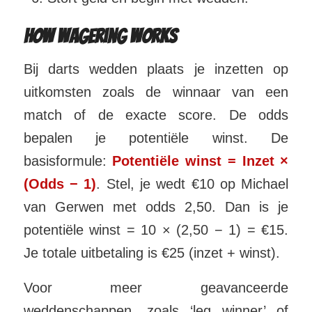
How Wagering Works
Bij darts wedden plaats je inzetten op
uitkomsten zoals de winnaar van een
match of de exacte score. De odds
bepalen je potentiële winst. De
basisformule:
Potentiële winst = Inzet ×
(Odds − 1)
. Stel, je wedt €10 op Michael
van Gerwen met odds 2,50. Dan is je
potentiële winst = 10 × (2,50 − 1) = €15.
Je totale uitbetaling is €25 (inzet + winst).
Voor meer geavanceerde
weddenschappen, zoals ‘leg winner’ of