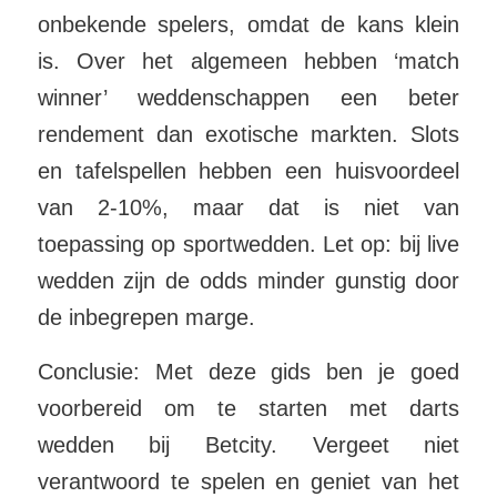
onbekende spelers, omdat de kans klein
is. Over het algemeen hebben ‘match
winner’ weddenschappen een beter
rendement dan exotische markten. Slots
en tafelspellen hebben een huisvoordeel
van 2-10%, maar dat is niet van
toepassing op sportwedden. Let op: bij live
wedden zijn de odds minder gunstig door
de inbegrepen marge.
Conclusie: Met deze gids ben je goed
voorbereid om te starten met darts
wedden bij Betcity. Vergeet niet
verantwoord te spelen en geniet van het