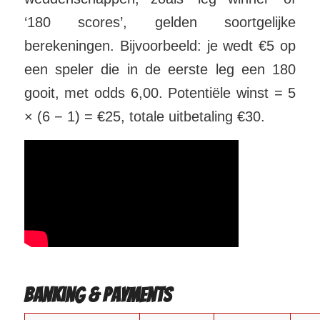
‘180 scores’, gelden soortgelijke
berekeningen. Bijvoorbeeld: je wedt €5 op
een speler die in de eerste leg een 180
gooit, met odds 6,00. Potentiële winst = 5
× (6 − 1) = €25, totale uitbetaling €30.
Banking & Payments