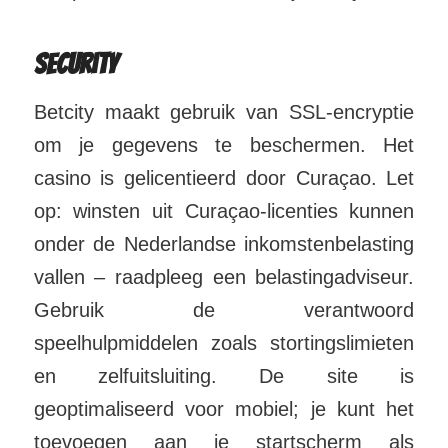
Security
Betcity maakt gebruik van SSL-encryptie
om je gegevens te beschermen. Het
casino is gelicentieerd door Curaçao. Let
op: winsten uit Curaçao-licenties kunnen
onder de Nederlandse inkomstenbelasting
vallen – raadpleeg een belastingadviseur.
Gebruik de verantwoord
speelhulpmiddelen zoals stortingslimieten
en zelfuitsluiting. De site is
geoptimaliseerd voor mobiel; je kunt het
toevoegen aan je startscherm als