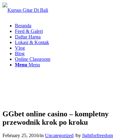
Beranda
Feed & Galeri
Daftar Harga
Lokasi & Kontak
Vlog
Blog
Online Classroom
Menu
Menu
GGbet online casino – kompletny
przewodnik krok po kroku
February 25, 2016
/
in
Uncategorized
/
by
fightforfreedom