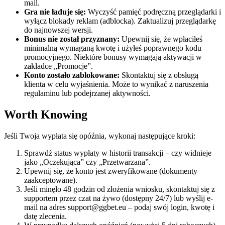
mail.
Gra nie ładuje się:
Wyczyść pamięć podręczną przeglądarki i
wyłącz blokady reklam (adblocka). Zaktualizuj przeglądarkę
do najnowszej wersji.
Bonus nie został przyznany:
Upewnij się, że wpłaciłeś
minimalną wymaganą kwotę i użyłeś poprawnego kodu
promocyjnego. Niektóre bonusy wymagają aktywacji w
zakładce „Promocje”.
Konto zostało zablokowane:
Skontaktuj się z obsługą
klienta w celu wyjaśnienia. Może to wynikać z naruszenia
regulaminu lub podejrzanej aktywności.
Worth Knowing
Jeśli Twoja wypłata się opóźnia, wykonaj następujące kroki:
Sprawdź status wypłaty w historii transakcji – czy widnieje
jako „Oczekująca” czy „Przetwarzana”.
Upewnij się, że konto jest zweryfikowane (dokumenty
zaakceptowane).
Jeśli minęło 48 godzin od złożenia wniosku, skontaktuj się z
supportem przez czat na żywo (dostępny 24/7) lub wyślij e-
mail na adres support@ggbet.eu – podaj swój login, kwotę i
datę zlecenia.