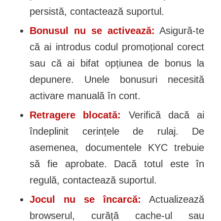
persistă, contactează suportul.
Bonusul nu se activează:
Asigură-te
că ai introdus codul promoțional corect
sau că ai bifat opțiunea de bonus la
depunere. Unele bonusuri necesită
activare manuală în cont.
Retragere blocată:
Verifică dacă ai
îndeplinit cerințele de rulaj. De
asemenea, documentele KYC trebuie
să fie aprobate. Dacă totul este în
regulă, contactează suportul.
Jocul nu se încarcă:
Actualizează
browserul, curăță cache-ul sau