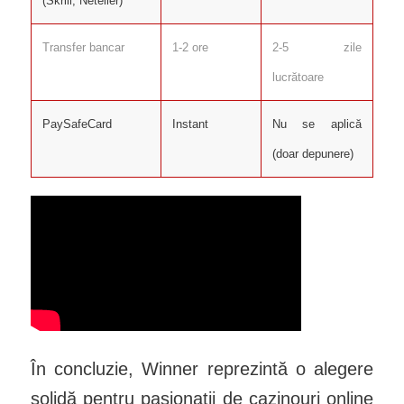
(Skrill, Neteller)
Transfer bancar
1-2 ore
2-5 zile
lucrătoare
PaySafeCard
Instant
Nu se aplică
(doar depunere)
În concluzie, Winner reprezintă o alegere
solidă pentru pasionații de cazinouri online