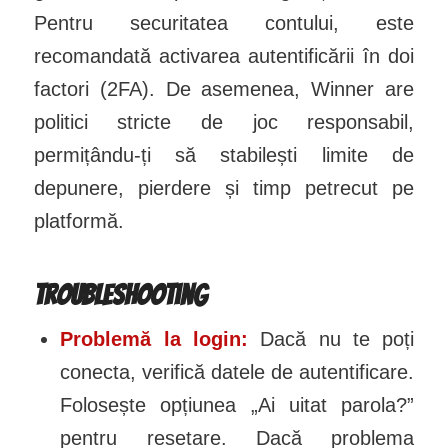
Pentru securitatea contului, este
recomandată activarea autentificării în doi
factori (2FA). De asemenea, Winner are
politici stricte de joc responsabil,
permițându-ți să stabilești limite de
depunere, pierdere și timp petrecut pe
platformă.
Troubleshooting
Problemă la login:
Dacă nu te poți
conecta, verifică datele de autentificare.
Folosește opțiunea „Ai uitat parola?”
pentru resetare. Dacă problema