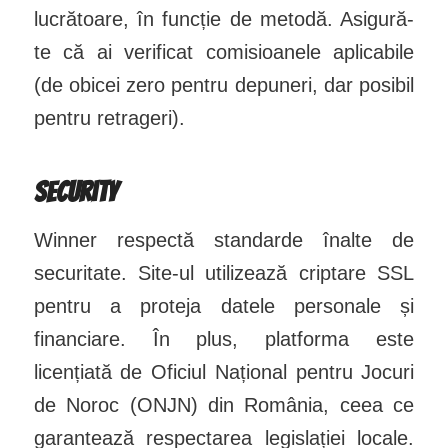
lucrătoare, în funcție de metodă. Asigură-
te că ai verificat comisioanele aplicabile
(de obicei zero pentru depuneri, dar posibil
pentru retrageri).
Security
Winner respectă standarde înalte de
securitate. Site-ul utilizează criptare SSL
pentru a proteja datele personale și
financiare. În plus, platforma este
licențiată de Oficiul Național pentru Jocuri
de Noroc (ONJN) din România, ceea ce
garantează respectarea legislației locale.