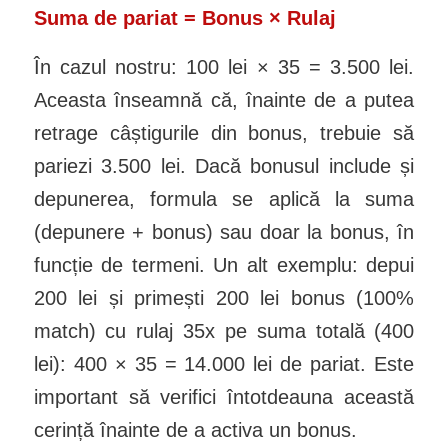
Suma de pariat = Bonus × Rulaj
În cazul nostru: 100 lei × 35 = 3.500 lei.
Aceasta înseamnă că, înainte de a putea
retrage câștigurile din bonus, trebuie să
pariezi 3.500 lei. Dacă bonusul include și
depunerea, formula se aplică la suma
(depunere + bonus) sau doar la bonus, în
funcție de termeni. Un alt exemplu: depui
200 lei și primești 200 lei bonus (100%
match) cu rulaj 35x pe suma totală (400
lei): 400 × 35 = 14.000 lei de pariat. Este
important să verifici întotdeauna această
cerință înainte de a activa un bonus.