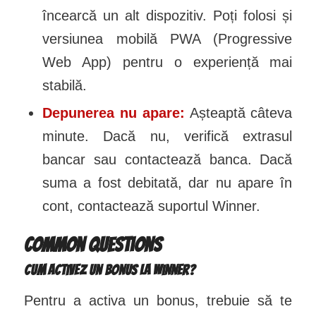
încearcă un alt dispozitiv. Poți folosi și
versiunea mobilă PWA (Progressive
Web App) pentru o experiență mai
stabilă.
Depunerea nu apare:
Așteaptă câteva
minute. Dacă nu, verifică extrasul
bancar sau contactează banca. Dacă
suma a fost debitată, dar nu apare în
cont, contactează suportul Winner.
Common Questions
Cum activez un bonus la Winner?
Pentru a activa un bonus, trebuie să te