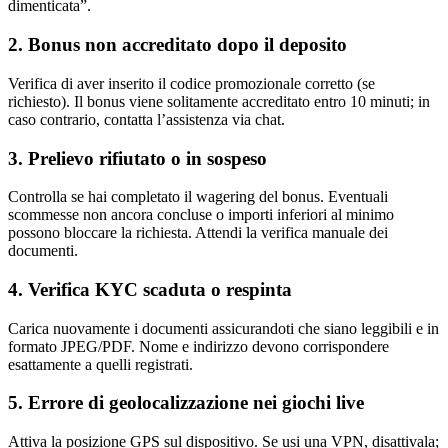
dimenticata”.
2. Bonus non accreditato dopo il deposito
Verifica di aver inserito il codice promozionale corretto (se
richiesto). Il bonus viene solitamente accreditato entro 10 minuti; in
caso contrario, contatta l’assistenza via chat.
3. Prelievo rifiutato o in sospeso
Controlla se hai completato il wagering del bonus. Eventuali
scommesse non ancora concluse o importi inferiori al minimo
possono bloccare la richiesta. Attendi la verifica manuale dei
documenti.
4. Verifica KYC scaduta o respinta
Carica nuovamente i documenti assicurandoti che siano leggibili e in
formato JPEG/PDF. Nome e indirizzo devono corrispondere
esattamente a quelli registrati.
5. Errore di geolocalizzazione nei giochi live
Attiva la posizione GPS sul dispositivo. Se usi una VPN, disattivala;