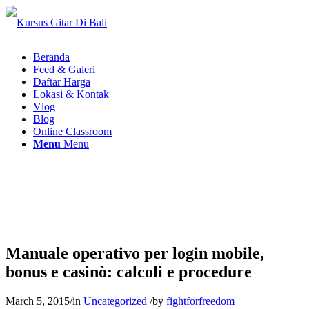
Beranda
Feed & Galeri
Daftar Harga
Lokasi & Kontak
Vlog
Blog
Online Classroom
Menu
Menu
Manuale operativo per login mobile,
bonus e casinò: calcoli e procedure
March 5, 2015
/
in
Uncategorized
/
by
fightforfreedom