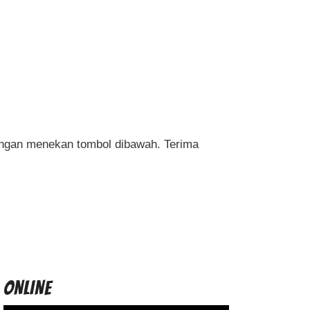
engan menekan tombol dibawah. Terima
flight begin, and decide when to cash out
ONLINE