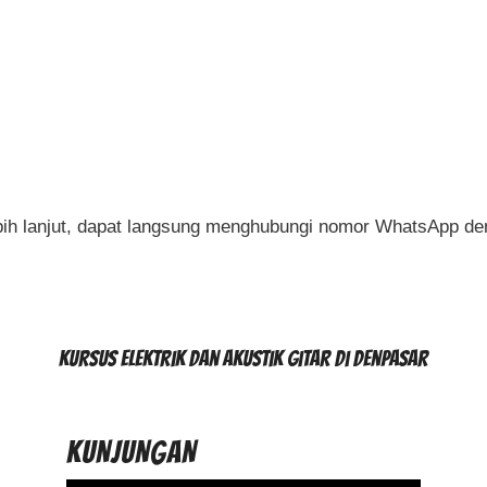
ebih lanjut, dapat langsung menghubungi nomor WhatsApp d
ainan penuh aksi.
खेल्नुहोस्।
rules are clear from the first round. Place a bet, watch the 
s the game easy to pick up without a long learning curve.
kursus elektrik dan akustik gitar di Denpasar
KUNJUNGAN