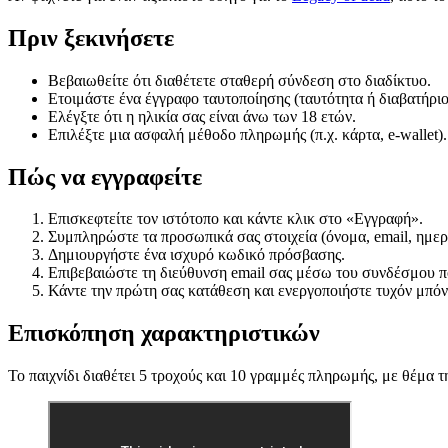
Πριν ξεκινήσετε
Βεβαιωθείτε ότι διαθέτετε σταθερή σύνδεση στο διαδίκτυο.
Ετοιμάστε ένα έγγραφο ταυτοποίησης (ταυτότητα ή διαβατήρι
Ελέγξτε ότι η ηλικία σας είναι άνω των 18 ετών.
Επιλέξτε μια ασφαλή μέθοδο πληρωμής (π.χ. κάρτα, e-wallet).
Πώς να εγγραφείτε
Επισκεφτείτε τον ιστότοπο και κάντε κλικ στο «Εγγραφή».
Συμπληρώστε τα προσωπικά σας στοιχεία (όνομα, email, ημερ
Δημιουργήστε ένα ισχυρό κωδικό πρόσβασης.
Επιβεβαιώστε τη διεύθυνση email σας μέσω του συνδέσμου π
Κάντε την πρώτη σας κατάθεση και ενεργοποιήστε τυχόν μπό
Επισκόπηση χαρακτηριστικών
Το παιχνίδι διαθέτει 5 τροχούς και 10 γραμμές πληρωμής, με θέμα τ