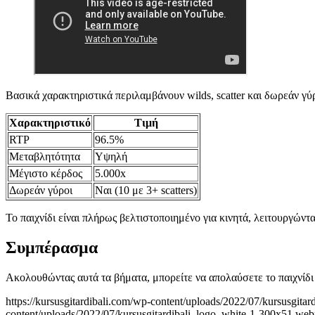
Βασικά χαρακτηριστικά περιλαμβάνουν wilds, scatter και δωρεάν γ
Χαρακτηριστικό
Τιμή
RTP
96.5%
Μεταβλητότητα
Υψηλή
Μέγιστο κέρδος
5.000x
Δωρεάν γύροι
Ναι (10 με 3+ scatters)
Το παιχνίδι είναι πλήρως βελτιστοποιημένο για κινητά, λειτουργώ
Συμπέρασμα
Ακολουθώντας αυτά τα βήματα, μπορείτε να απολαύσετε το παιχνίδι 
https://kursusgitardibali.com/wp-content/uploads/2022/07/kursusgit
content/uploads/2022/07/kursusgitardibali_logo_white-1-300x51.we