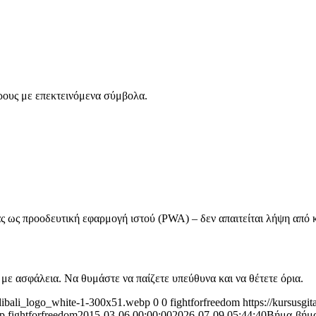
ύρους με επεκτεινόμενα σύμβολα.
ντας ως προοδευτική εφαρμογή ιστού (PWA) – δεν απαιτείται λήψη απ
με ασφάλεια. Να θυμάστε να παίζετε υπεύθυνα και να θέτετε όρια.
ardibali_logo_white-1-300x51.webp
0
0
fightforfreedom
https://kursusgi
bp
fightforfreedom
2015-03-06 00:00:00
2026-07-09 05:44:40
Βήμα-βήμα 