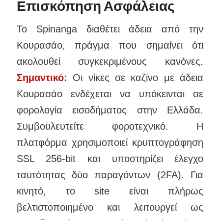
Επισκόπηση Ασφάλειας
Το Spinanga διαθέτει άδεια από την
Κουρασάο, πράγμα που σημαίνει ότι
ακολουθεί συγκεκριμένους κανόνες.
Σημαντικό:
Οι νίκες σε καζίνο με άδεια
Κουρασάο ενδέχεται να υπόκεινται σε
φορολογία εισοδήματος στην Ελλάδα.
Συμβουλευτείτε φοροτεχνικό. Η
πλατφόρμα χρησιμοποιεί κρυπτογράφηση
SSL 256-bit και υποστηρίζει έλεγχο
ταυτότητας δύο παραγόντων (2FA). Για
κινητό, το site είναι πλήρως
βελτιστοποιημένο και λειτουργεί ως