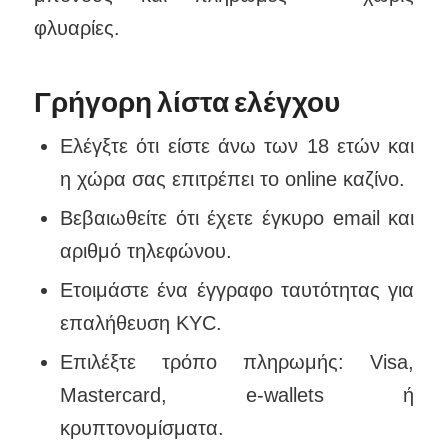
φλυαρίες.
Γρήγορη λίστα ελέγχου
Ελέγξτε ότι είστε άνω των 18 ετών και
η χώρα σας επιτρέπει το online καζίνο.
Βεβαιωθείτε ότι έχετε έγκυρο email και
αριθμό τηλεφώνου.
Ετοιμάστε ένα έγγραφο ταυτότητας για
επαλήθευση KYC.
Επιλέξτε τρόπο πληρωμής: Visa,
Mastercard, e-wallets ή
κρυπτονομίσματα.