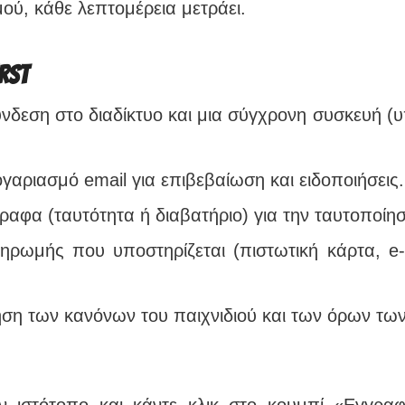
ού, κάθε λεπτομέρεια μετράει.
rst
νδεση στο διαδίκτυο και μια σύγχρονη συσκευή (υπ
γαριασμό email για επιβεβαίωση και ειδοποιήσεις.
αφα (ταυτότητα ή διαβατήριο) για την ταυτοποίη
ρωμής που υποστηρίζεται (πιστωτική κάρτα, e-w
ση των κανόνων του παιχνιδιού και των όρων τω
ον ιστότοπο και κάντε κλικ στο κουμπί «Εγγρα