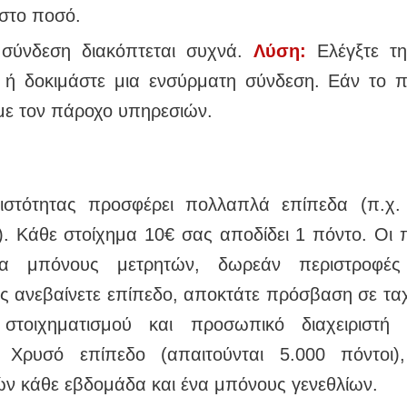
ιστο ποσό.
ύνδεση διακόπτεται συχνά.
Λύση:
Ελέγξτε τη
ς ή δοκιμάστε μια ενσύρματη σύνδεση. Εάν το π
με τον πάροχο υπηρεσιών.
στότητας προσφέρει πολλαπλά επίπεδα (π.χ. 
). Κάθε στοίχημα 10€ σας αποδίδει 1 πόντο. Οι
ια μπόνους μετρητών, δωρεάν περιστροφές 
 ανεβαίνετε επίπεδο, αποκτάτε πρόσβαση σε ταχ
στοιχηματισμού και προσωπικό διαχειριστή 
 Χρυσό επίπεδο (απαιτούνται 5.000 πόντοι
ών κάθε εβδομάδα και ένα μπόνους γενεθλίων.