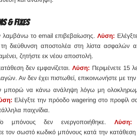
s & Fixes
 λαμβάνω το email επιβεβαίωσης.
Λύση:
Ελέγξτ
 τη διεύθυνση αποστολέα στη λίστα ασφαλών α
ένει, ζητήστε εκ νέου αποστολή.
ατάθεση δεν εμφανίζεται.
Λύση:
Περιμένετε 15 λε
αγών. Αν δεν έχει πιστωθεί, επικοινωνήστε με την
 μπορώ να κάνω ανάληψη λόγω μη ολοκληρωμ
ύση:
Ελέγξτε την πρόοδο wagering στο προφίλ σα
τάλληλα παιχνίδια.
 μπόνους δεν ενεργοποιήθηκε.
Λύση:
Β
ε τον σωστό κωδικό μπόνους κατά την κατάθεση 