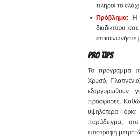
πληροί το ελάχ
Πρόβλημα:
Η σ
διαδικτύου σα
επικοινωνήστε 
Pro Tips
Το πρόγραμμα πι
Χρυσό, Πλατινένιο
εξαργυρωθούν γ
προσφορές. Καθώς
υψηλότερα όρια 
παράδειγμα, στο
επιστροφή μετρητ