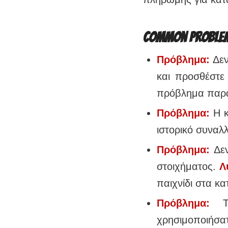
Common Problem
Πρόβλημα:
Δεν
και προσθέστε
πρόβλημα παραμ
Πρόβλημα:
Η κ
ιστορικό συναλλ
Πρόβλημα:
Δεν
στοιχήματος.
Λ
παιχνίδι στα κα
Πρόβλημα:
Το
χρησιμοποιήσατ