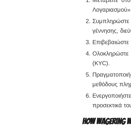
Λογαριασμού»
Συμπληρώστε 
γέννησης, διεύ
Επιβεβαιώστε 
Ολοκληρώστε 
(KYC).
Πραγματοποιή
μεθόδους πλη
Ενεργοποιήστ
προσεκτικά το
How Wagering 