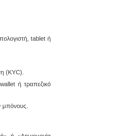
ολογιστή, tablet ή
ση (KYC).
allet ή τραπεζικό
ν μπόνους.
φή» ή «Δημιουργία