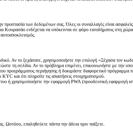
ην προστασία των δεδομένων σας. Όλες οι συναλλαγές είναι ασφαλείς
ια Κουρασάο ενδέχεται να υπόκεινται σε φόρο εισοδήματος στη χώρα 
ι αυτοαποκλεισμός.
δικό. Αν το ξεχάσατε, χρησιμοποιήστε την επιλογή «Ξέχασα τον κωδ
ώστε τη σελίδα. Αν το πρόβλημα επιμένει, επικοινωνήστε με την υπο
ου προγράμματος περιήγησης ή δοκιμάστε διαφορετικό πρόγραμμα π
 KYC και ότι πληροίτε τις απαιτήσεις στοιχηματισμού.
κτυο ή χρησιμοποιήστε την εφαρμογή PWA (προοδευτική εφαρμογή ιστ
ς. Ωστόσο, επαληθεύετε πάντα την άδεια πριν παίξετε.