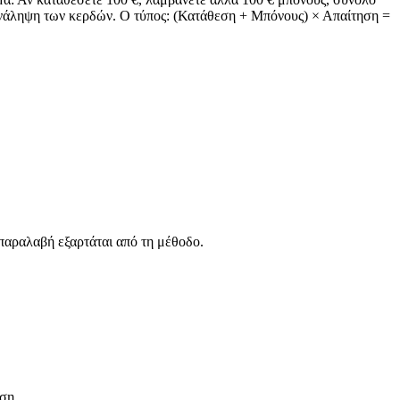
ε ανάληψη των κερδών. Ο τύπος: (Κατάθεση + Μπόνους) × Απαίτηση =
παραλαβή εξαρτάται από τη μέθοδο.
ση.