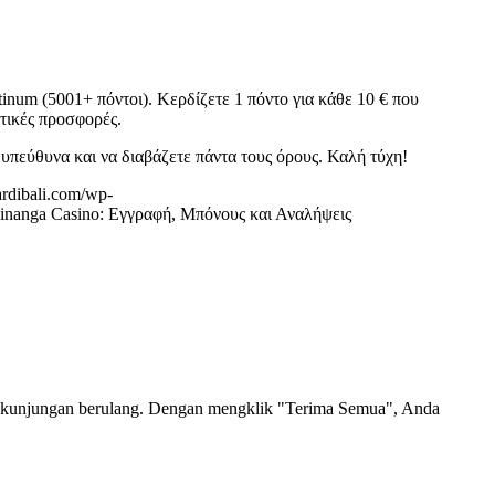
tinum (5001+ πόντοι). Κερδίζετε 1 πόντο για κάθε 10 € που
τικές προσφορές.
υπεύθυνα και να διαβάζετε πάντα τους όρους. Καλή τύχη!
tardibali.com/wp-
inanga Casino: Εγγραφή, Μπόνους και Αναλήψεις
n kunjungan berulang. Dengan mengklik "Terima Semua", Anda