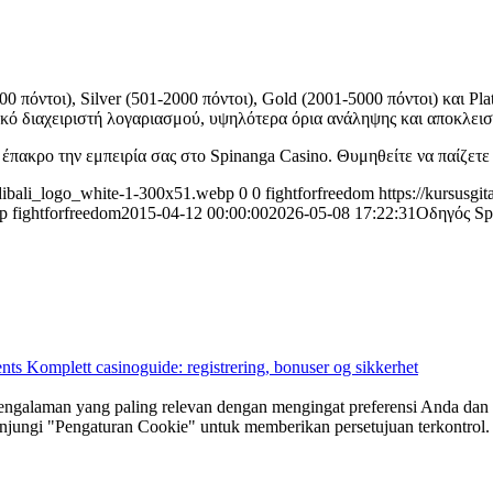
0 πόντοι), Silver (501-2000 πόντοι), Gold (2001-5000 πόντοι) και Pla
ικό διαχειριστή λογαριασμού, υψηλότερα όρια ανάληψης και αποκλεισ
πακρο την εμπειρία σας στο Spinanga Casino. Θυμηθείτε να παίζετε 
ardibali_logo_white-1-300x51.webp
0
0
fightforfreedom
https://kursusgi
bp
fightforfreedom
2015-04-12 00:00:00
2026-05-08 17:22:31
Οδηγός Sp
nts
Komplett casinoguide: registrering, bonuser og sikkerhet
ngalaman yang paling relevan dengan mengingat preferensi Anda da
ngi "Pengaturan Cookie" untuk memberikan persetujuan terkontrol.