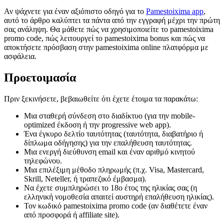
Αν ψάχνετε για έναν αξιόπιστο οδηγό για το
Pamestoixima app
,
αυτό το άρθρο καλύπτει τα πάντα από την εγγραφή μέχρι την πρώτη
σας ανάληψη. Θα μάθετε πώς να χρησιμοποιείτε το pamestoixima
promo code, πώς λειτουργεί το pamestoixima bonus και πώς να
αποκτήσετε πρόσβαση στην pamestoixima online πλατφόρμα με
ασφάλεια.
Προετοιμασία
Πριν ξεκινήσετε, βεβαιωθείτε ότι έχετε έτοιμα τα παρακάτω:
Μια σταθερή σύνδεση στο διαδίκτυο (για την mobile-
optimized έκδοση ή την progressive web app).
Ένα έγκυρο δελτίο ταυτότητας (ταυτότητα, διαβατήριο ή
δίπλωμα οδήγησης) για την επαλήθευση ταυτότητας.
Μια ενεργή διεύθυνση email και έναν αριθμό κινητού
τηλεφώνου.
Μια επιλέξιμη μέθοδο πληρωμής (π.χ. Visa, Mastercard,
Skrill, Neteller, ή τραπεζικό έμβασμα).
Να έχετε συμπληρώσει το 18ο έτος της ηλικίας σας (η
ελληνική νομοθεσία απαιτεί αυστηρή επαλήθευση ηλικίας).
Τον κωδικό pamestoixima promo code (αν διαθέτετε έναν
από προσφορά ή affiliate site).