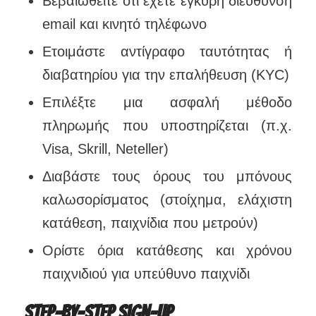
Βεβαιωθείτε ότι έχετε έγκυρη διεύθυνση
email και κινητό τηλέφωνο
Ετοιμάστε αντίγραφο ταυτότητας ή
διαβατηρίου για την επαλήθευση (KYC)
Επιλέξτε μια ασφαλή μέθοδο
πληρωμής που υποστηρίζεται (π.χ.
Visa, Skrill, Neteller)
Διαβάστε τους όρους του μπόνους
καλωσορίσματος (στοίχημα, ελάχιστη
κατάθεση, παιχνίδια που μετρούν)
Ορίστε όρια κατάθεσης και χρόνου
παιχνιδιού για υπεύθυνο παιχνίδι
Step-by-Step Sign-Up