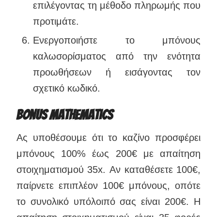
επιλέγοντας τη μέθοδο πληρωμής που
προτιμάτε.
Ενεργοποιήστε το μπόνους
καλωσορίσματος από την ενότητα
προωθήσεων ή εισάγοντας τον
σχετικό κωδικό.
Bonus Mathematics
Ας υποθέσουμε ότι το καζίνο προσφέρει
μπόνους 100% έως 200€ με απαίτηση
στοιχηματισμού 35x. Αν καταθέσετε 100€,
παίρνετε επιπλέον 100€ μπόνους, οπότε
το συνολικό υπόλοιπό σας είναι 200€. Η