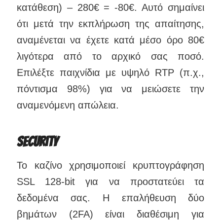
κατάθεση) – 280€ = -80€. Αυτό σημαίνει
ότι μετά την εκπλήρωση της απαίτησης,
αναμένεται να έχετε κατά μέσο όρο 80€
λιγότερα από το αρχικό σας ποσό.
Επιλέξτε παιχνίδια με υψηλό RTP (π.χ.,
πόντισμα 98%) για να μειώσετε την
αναμενόμενη απώλεια.
Security
Το καζίνο χρησιμοποιεί κρυπτογράφηση
SSL 128-bit για να προστατεύει τα
δεδομένα σας. Η επαλήθευση δύο
βημάτων (2FA) είναι διαθέσιμη για