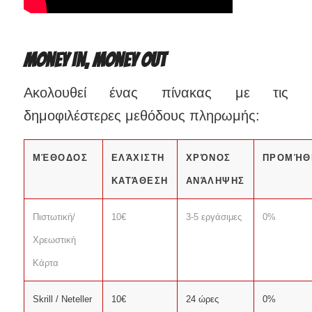
Money In, Money Out
Ακολουθεί ένας πίνακας με τις
δημοφιλέστερες μεθόδους πληρωμής:
ΜΈΘΟΔΟΣ
ΕΛΆΧΙΣΤΗ
ΧΡΌΝΟΣ
ΠΡΟΜΉΘ
ΚΑΤΆΘΕΣΗ
ΑΝΆΛΗΨΗΣ
Πιστωτική/
10€
3-5 εργάσιμες
0%
Χρεωστική
Κάρτα
Skrill / Neteller
10€
24 ώρες
0%