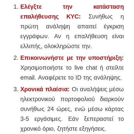
Ελέγξτε την κατάσταση
επαλήθευσης KYC:
Συνήθως η
πρώτη ανάληψη απαιτεί έγκριση
εγγράφων. Αν η επαλήθευση είναι
ελλιπής, ολοκληρώστε την.
Επικοινωνήστε με την υποστήριξη:
Χρησιμοποιήστε το live chat ή στείλτε
email. Αναφέρετε το ID της ανάληψης.
Χρονικά πλαίσια:
Οι αναλήψεις μέσω
ηλεκτρονικού πορτοφολιού διαρκούν
συνήθως 24 ώρες, ενώ μέσω κάρτας
3-5 εργάσιμες. Εάν ξεπεραστεί το
χρονικό όριο, ζητήστε εξηγήσεις.