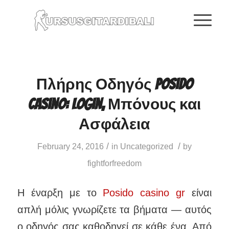
Πλήρης Οδηγός Posido
Casino: Login, Μπόνους και
Ασφάλεια
/
/
February 24, 2016
in
Uncategorized
by
fightforfreedom
Η έναρξη με το
Posido casino gr
είναι
απλή μόλις γνωρίζετε τα βήματα — αυτός
ο οδηγός σας καθοδηγεί σε κάθε ένα. Από