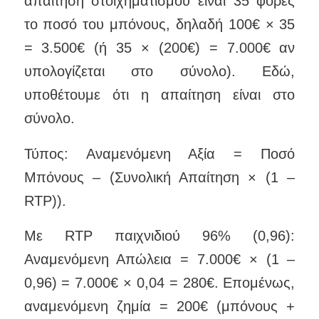
απαίτηση στοιχηματισμού είναι 35 φορές
το ποσό του μπόνους, δηλαδή 100€ × 35
= 3.500€ (ή 35 × (200€) = 7.000€ αν
υπολογίζεται στο σύνολο). Εδώ,
υποθέτουμε ότι η απαίτηση είναι στο
σύνολο.
Τύπος: Αναμενόμενη Αξία = Ποσό
Μπόνους – (Συνολική Απαίτηση × (1 –
RTP)).
Με RTP παιχνιδιού 96% (0,96):
Αναμενόμενη Απώλεια = 7.000€ × (1 –
0,96) = 7.000€ × 0,04 = 280€. Επομένως,
αναμενόμενη ζημία = 200€ (μπόνους +