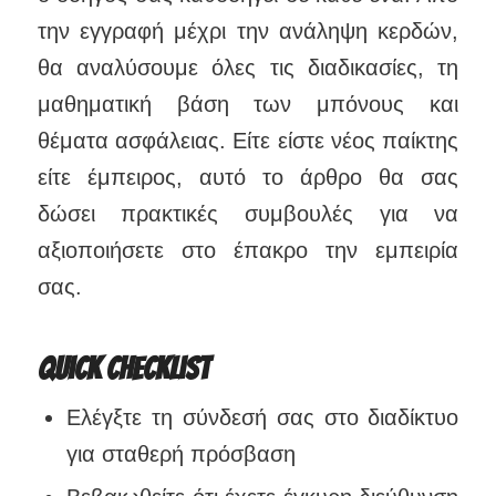
την εγγραφή μέχρι την ανάληψη κερδών,
θα αναλύσουμε όλες τις διαδικασίες, τη
μαθηματική βάση των μπόνους και
θέματα ασφάλειας. Είτε είστε νέος παίκτης
είτε έμπειρος, αυτό το άρθρο θα σας
δώσει πρακτικές συμβουλές για να
αξιοποιήσετε στο έπακρο την εμπειρία
σας.
Quick Checklist
Ελέγξτε τη σύνδεσή σας στο διαδίκτυο
για σταθερή πρόσβαση