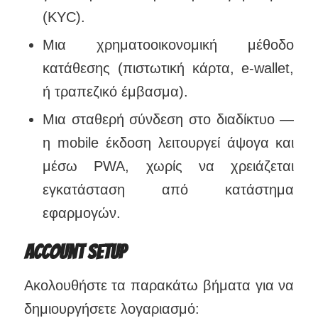
(KYC).
Μια χρηματοοικονομική μέθοδο
κατάθεσης (πιστωτική κάρτα, e-wallet,
ή τραπεζικό έμβασμα).
Μια σταθερή σύνδεση στο διαδίκτυο —
η mobile έκδοση λειτουργεί άψογα και
μέσω PWA, χωρίς να χρειάζεται
εγκατάσταση από κατάστημα
εφαρμογών.
Account Setup
Ακολουθήστε τα παρακάτω βήματα για να
δημιουργήσετε λογαριασμό: