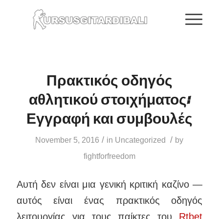
Πρακτικός οδηγός
αθλητικού στοιχήματος:
Εγγραφή και συμβουλές
/
/
November 5, 2016
in
Uncategorized
by
fightforfreedom
Αυτή δεν είναι μια γενική κριτική καζίνο —
αυτός είναι ένας πρακτικός οδηγός
λειτουργίας για τους παίκτες του
Rtbet