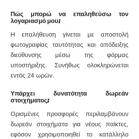
Πώς μπορώ να επαληθεύσω τον
λογαριασμό μου;
Η επαλήθευση γίνεται με αποστολή
φωτογραφίας ταυτότητας και απόδειξης
διεύθυνσης μέσω της φόρμας
υποστήριξης. Συνήθως ολοκληρώνεται
εντός 24 ωρών.
Υπάρχει δυνατότητα δωρεάν
στοιχήματος;
Ορισμένες προσφορές περιλαμβάνουν
δωρεάν στοιχήματα για νέους παίκτες,
εφόσον χρησιμοποιηθεί το κατάλληλο