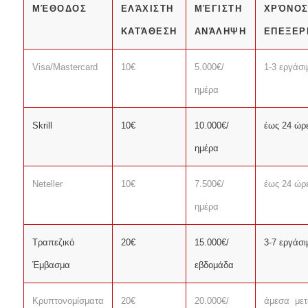
ΜΈΘΟΔΟΣ
ΕΛΆΧΙΣΤΗ
ΜΈΓΙΣΤΗ
ΧΡΌΝΟ
ΚΑΤΆΘΕΣΗ
ΑΝΆΛΗΨΗ
ΕΠΕΞΕΡ
Visa/Mastercard
10€
5.000€/
1-3 εργάσι
ημέρα
Skrill
10€
10.000€/
έως 24 ώρ
ημέρα
Neteller
10€
7.500€/
έως 24 ώρ
ημέρα
Τραπεζικό
20€
15.000€/
3-7 εργάσι
Έμβασμα
εβδομάδα
Κρυπτονομίσματα
20€
20.000€/
άμεσα με