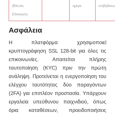
(Bitcoin,
ημέρα
επιβεβαίω
Ethereum)
Ασφάλεια
Η πλατφόρμα χρησιμοποιεί
κρυπτογράφηση SSL 128-bit για όλες τις
επικοινωνίες. Απαιτείται πλήρης
ταυτοποίηση (KYC) πριν την πρώτη
ανάληψη. Προτείνεται η ενεργοποίηση του
ελέγχου ταυτότητας δύο παραγόντων
(2FA) για επιπλέον προστασία. Υπάρχουν
εργαλεία υπεύθυνου παιχνιδιού, όπως
όρια καταθέσεων, προειδοποιήσεις