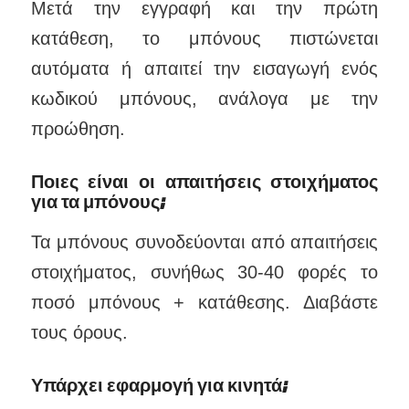
Μετά την εγγραφή και την πρώτη
κατάθεση, το μπόνους πιστώνεται
αυτόματα ή απαιτεί την εισαγωγή ενός
κωδικού μπόνους, ανάλογα με την
προώθηση.
Ποιες είναι οι απαιτήσεις στοιχήματος
για τα μπόνους;
Τα μπόνους συνοδεύονται από απαιτήσεις
στοιχήματος, συνήθως 30-40 φορές το
ποσό μπόνους + κατάθεσης. Διαβάστε
τους όρους.
Υπάρχει εφαρμογή για κινητά;