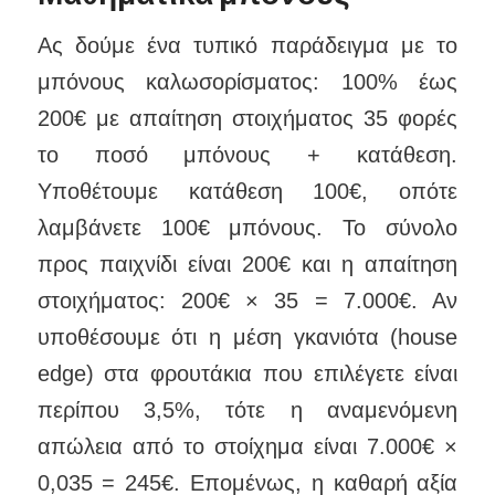
Ας δούμε ένα τυπικό παράδειγμα με το
μπόνους καλωσορίσματος: 100% έως
200€ με απαίτηση στοιχήματος 35 φορές
το ποσό μπόνους + κατάθεση.
Υποθέτουμε κατάθεση 100€, οπότε
λαμβάνετε 100€ μπόνους. Το σύνολο
προς παιχνίδι είναι 200€ και η απαίτηση
στοιχήματος: 200€ × 35 = 7.000€. Αν
υποθέσουμε ότι η μέση γκανιότα (house
edge) στα φρουτάκια που επιλέγετε είναι
περίπου 3,5%, τότε η αναμενόμενη
απώλεια από το στοίχημα είναι 7.000€ ×
0,035 = 245€. Επομένως, η καθαρή αξία