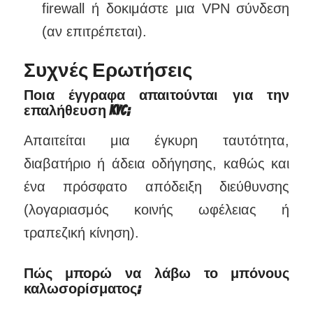
firewall ή δοκιμάστε μια VPN σύνδεση
(αν επιτρέπεται).
Συχνές Ερωτήσεις
Ποια έγγραφα απαιτούνται για την
επαλήθευση KYC;
Απαιτείται μια έγκυρη ταυτότητα,
διαβατήριο ή άδεια οδήγησης, καθώς και
ένα πρόσφατο απόδειξη διεύθυνσης
(λογαριασμός κοινής ωφέλειας ή
τραπεζική κίνηση).
Πώς μπορώ να λάβω το μπόνους
καλωσορίσματος;