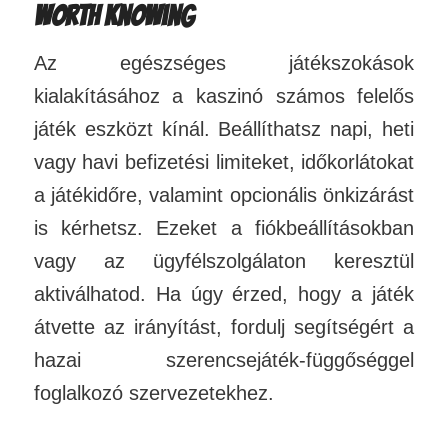
Worth Knowing
Az egészséges játékszokások
kialakításához a kaszinó számos felelős
játék eszközt kínál. Beállíthatsz napi, heti
vagy havi befizetési limiteket, időkorlátokat
a játékidőre, valamint opcionális önkizárást
is kérhetsz. Ezeket a fiókbeállításokban
vagy az ügyfélszolgálaton keresztül
aktiválhatod. Ha úgy érzed, hogy a játék
átvette az irányítást, fordulj segítségért a
hazai szerencsejáték-függőséggel
foglalkozó szervezetekhez.