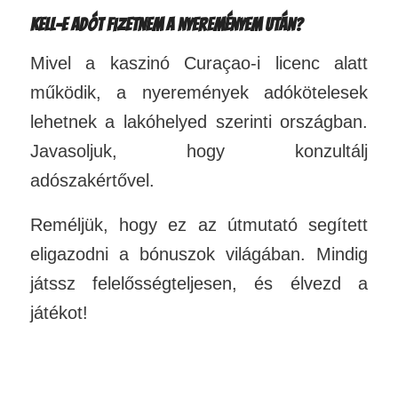
Kell-e adót fizetnem a nyereményem után?
Mivel a kaszinó Curaçao-i licenc alatt
működik, a nyeremények adókötelesek
lehetnek a lakóhelyed szerinti országban.
Javasoljuk, hogy konzultálj
adószakértővel.
Reméljük, hogy ez az útmutató segített
eligazodni a bónuszok világában. Mindig
játssz felelősségteljesen, és élvezd a
játékot!