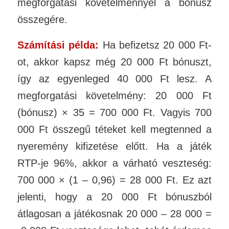
megforgatási követelménnyel a bónusz
összegére.
Számítási példa:
Ha befizetsz 20 000 Ft-
ot, akkor kapsz még 20 000 Ft bónuszt,
így az egyenleged 40 000 Ft lesz. A
megforgatási követelmény: 20 000 Ft
(bónusz) × 35 = 700 000 Ft. Vagyis 700
000 Ft összegű téteket kell megtenned a
nyeremény kifizetése előtt. Ha a játék
RTP-je 96%, akkor a várható veszteség:
700 000 × (1 – 0,96) = 28 000 Ft. Ez azt
jelenti, hogy a 20 000 Ft bónuszból
átlagosan a játékosnak 20 000 – 28 000 =