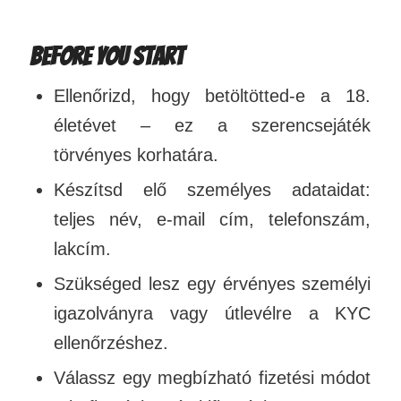
Before You Start
Ellenőrizd, hogy betöltötted-e a 18.
életévet – ez a szerencsejáték
törvényes korhatára.
Készítsd elő személyes adataidat:
teljes név, e-mail cím, telefonszám,
lakcím.
Szükséged lesz egy érvényes személyi
igazolványra vagy útlevélre a KYC
ellenőrzéshez.
Válassz egy megbízható fizetési módot