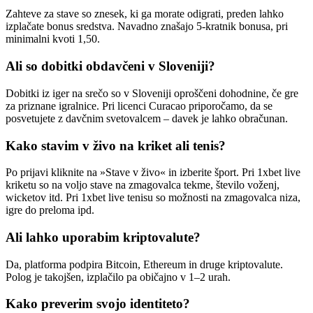
Zahteve za stave so znesek, ki ga morate odigrati, preden lahko
izplačate bonus sredstva. Navadno znašajo 5-kratnik bonusa, pri
minimalni kvoti 1,50.
Ali so dobitki obdavčeni v Sloveniji?
Dobitki iz iger na srečo so v Sloveniji oproščeni dohodnine, če gre
za priznane igralnice. Pri licenci Curacao priporočamo, da se
posvetujete z davčnim svetovalcem – davek je lahko obračunan.
Kako stavim v živo na kriket ali tenis?
Po prijavi kliknite na »Stave v živo« in izberite šport. Pri 1xbet live
kriketu so na voljo stave na zmagovalca tekme, število voženj,
wicketov itd. Pri 1xbet live tenisu so možnosti na zmagovalca niza,
igre do preloma ipd.
Ali lahko uporabim kriptovalute?
Da, platforma podpira Bitcoin, Ethereum in druge kriptovalute.
Polog je takojšen, izplačilo pa običajno v 1–2 urah.
Kako preverim svojo identiteto?