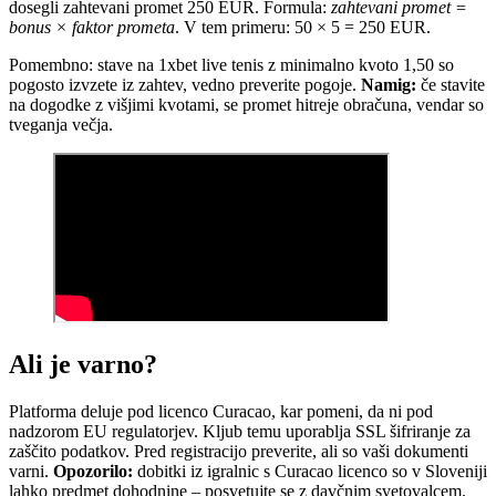
dosegli zahtevani promet 250 EUR. Formula:
zahtevani promet =
bonus × faktor prometa
. V tem primeru: 50 × 5 = 250 EUR.
Pomembno: stave na 1xbet live tenis z minimalno kvoto 1,50 so
pogosto izvzete iz zahtev, vedno preverite pogoje.
Namig:
če stavite
na dogodke z višjimi kvotami, se promet hitreje obračuna, vendar so
tveganja večja.
Ali je varno?
Platforma deluje pod licenco Curacao, kar pomeni, da ni pod
nadzorom EU regulatorjev. Kljub temu uporablja SSL šifriranje za
zaščito podatkov. Pred registracijo preverite, ali so vaši dokumenti
varni.
Opozorilo:
dobitki iz igralnic s Curacao licenco so v Sloveniji
lahko predmet dohodnine – posvetujte se z davčnim svetovalcem.