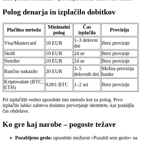
Polog denarja in izplačilo dobitkov
Minimalni
Čas
Plačilna metoda
Provizija
polog
izplačila
1–3 delovni
Visa/Mastercard
10 EUR
Brez provizije
dni
Skrill
10 EUR
24 ur
Brez provizije
Neteller
10 EUR
24 ur
Brez provizije
3–5
Možna provizija
Bančno nakazilo
20 EUR
delovnih dni
banke
Kriptovalute (BTC,
0,001 BTC
1–2 uri
Brez provizije
ETH)
Pri izplačilih vedno uporabite isto metodo kot za polog. Prvo
izplačilo lahko zahteva dodatno preverjanje identitete, kar podaljša
čas obdelave.
Ko gre kaj narobe – pogoste težave
Pozabljeno geslo:
uporabite možnost »Pozabil sem geslo« na