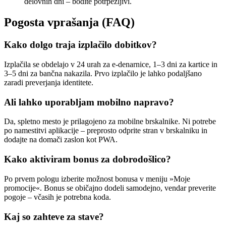
delovnih dni – bodite potrpežljivi.
Pogosta vprašanja (FAQ)
Kako dolgo traja izplačilo dobitkov?
Izplačila se obdelajo v 24 urah za e-denarnice, 1–3 dni za kartice in
3–5 dni za bančna nakazila. Prvo izplačilo je lahko podaljšano
zaradi preverjanja identitete.
Ali lahko uporabljam mobilno napravo?
Da, spletno mesto je prilagojeno za mobilne brskalnike. Ni potrebe
po namestitvi aplikacije – preprosto odprite stran v brskalniku in
dodajte na domači zaslon kot PWA.
Kako aktiviram bonus za dobrodošlico?
Po prvem pologu izberite možnost bonusa v meniju »Moje
promocije«. Bonus se običajno dodeli samodejno, vendar preverite
pogoje – včasih je potrebna koda.
Kaj so zahteve za stave?