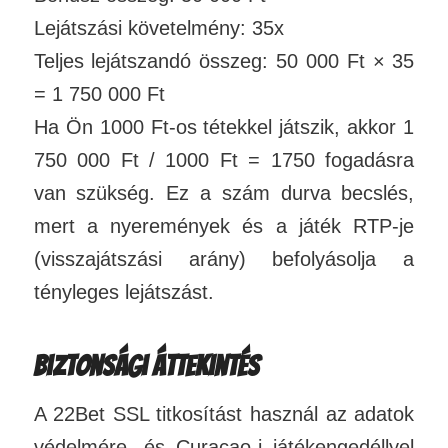
Lejátszási követelmény: 35x
Teljes lejátszandó összeg: 50 000 Ft × 35
= 1 750 000 Ft
Ha Ön 1000 Ft-os tétekkel játszik, akkor 1
750 000 Ft / 1000 Ft = 1750 fogadásra
van szükség. Ez a szám durva becslés,
mert a nyeremények és a játék RTP-je
(visszajátszási arány) befolyásolja a
tényleges lejátszást.
Biztonsági áttekintés
A 22Bet SSL titkosítást használ az adatok
védelmére, és Curaçao-i játékengedéllyel