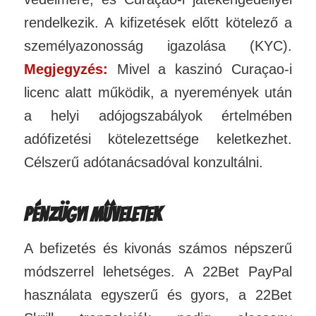
rendelkezik. A kifizetések előtt kötelező a
személyazonosság igazolása (KYC).
Megjegyzés:
Mivel a kaszinó Curaçao-i
licenc alatt működik, a nyeremények után
a helyi adójogszabályok értelmében
adófizetési kötelezettsége keletkezhet.
Célszerű adótanácsadóval konzultálni.
Pénzügyi műveletek
A befizetés és kivonás számos népszerű
módszerrel lehetséges. A 22Bet PayPal
használata egyszerű és gyors, a 22Bet