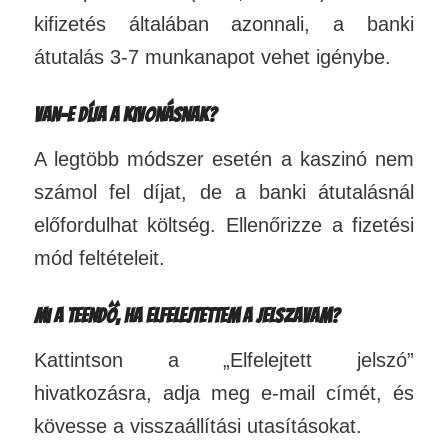
kifizetés általában azonnali, a banki
átutalás 3-7 munkanapot vehet igénybe.
Van-e díja a kivonásnak?
A legtöbb módszer esetén a kaszinó nem
számol fel díjat, de a banki átutalásnál
előfordulhat költség. Ellenőrizze a fizetési
mód feltételeit.
Mi a teendő, ha elfelejtettem a jelszavam?
Kattintson a „Elfelejtett jelszó”
hivatkozásra, adja meg e-mail címét, és
kövesse a visszaállítási utasításokat.