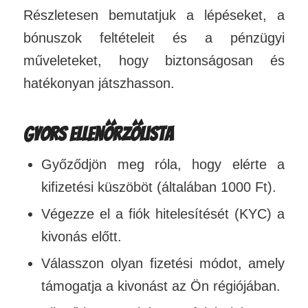
Részletesen bemutatjuk a lépéseket, a
bónuszok feltételeit és a pénzügyi
műveleteket, hogy biztonságosan és
hatékonyan játszhasson.
Gyors ellenőrzőlista
Győződjön meg róla, hogy elérte a
kifizetési küszöböt (általában 1000 Ft).
Végezze el a fiók hitelesítését (KYC) a
kivonás előtt.
Válasszon olyan fizetési módot, amely
támogatja a kivonást az Ön régiójában.