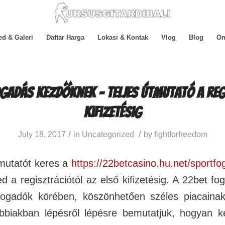
ed & Galeri
Daftar Harga
Lokasi & Kontak
Vlog
Blog
On
gadás kezdőknek – teljes útmutató a reg
kifizetésig
/
/
July 18, 2017
in
Uncategorized
by
fightforfreedom
mutatót keres a
https://22betcasino.hu.net/sportfo
ed a regisztrációtól az első kifizetésig. A 22bet f
tfogadók körében, köszönhetően széles piacaina
bbiakban lépésről lépésre bemutatjuk, hogyan k