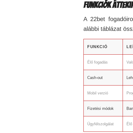
Funkciók átteki
A 22bet fogadóir
alábbi táblázat öss
FUNKCIÓ
LE
Élő fogadás
Val
Cash-out
Leh
Mobil verzió
Pro
Fizetési módok
Ban
Ügyfélszolgálat
Élő