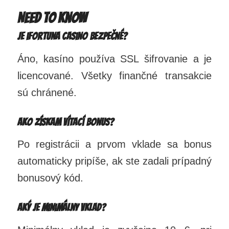
Need to Know
Je iFortuna casino bezpečné?
Áno, kasíno používa SSL šifrovanie a je
licencované. Všetky finančné transakcie
sú chránené.
Ako získam vítací bonus?
Po registrácii a prvom vklade sa bonus
automaticky pripíše, ak ste zadali prípadný
bonusový kód.
Aký je minimálny vklad?