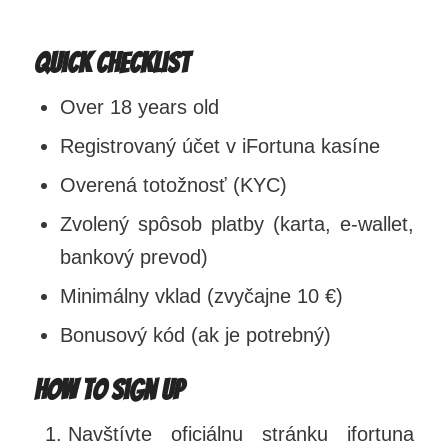
Quick Checklist
Over 18 years old
Registrovaný účet v iFortuna kasíne
Overená totožnosť (KYC)
Zvolený spôsob platby (karta, e-wallet,
bankový prevod)
Minimálny vklad (zvyčajne 10 €)
Bonusový kód (ak je potrebný)
How to Sign Up
Navštívte oficiálnu stránku ifortuna