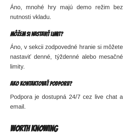
Áno, mnohé hry majú demo režim bez
nutnosti vkladu.
Môžem si nastaviť limit?
Áno, v sekcii zodpovedné hranie si môžete
nastaviť denné, týždenné alebo mesačné
limity.
Ako kontaktovať podporu?
Podpora je dostupná 24/7 cez live chat a
email.
Worth Knowing