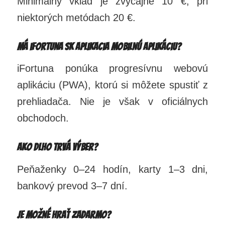
Minimálny vklad je zvyčajne 10 €, pri
niektorých metódach 20 €.
Má iFortuna sk aplikacia mobilnú aplikáciu?
iFortuna ponúka progresívnu webovú
aplikáciu (PWA), ktorú si môžete spustiť z
prehliadača. Nie je však v oficiálnych
obchodoch.
Ako dlho trvá výber?
Peňaženky 0–24 hodín, karty 1–3 dni,
bankový prevod 3–7 dní.
Je možné hrať zadarmo?