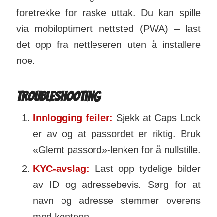
foretrekke for raske uttak. Du kan spille
via mobiloptimert nettsted (PWA) – last
det opp fra nettleseren uten å installere
noe.
Troubleshooting
Innlogging feiler:
Sjekk at Caps Lock
er av og at passordet er riktig. Bruk
«Glemt passord»-lenken for å nullstille.
KYC-avslag:
Last opp tydelige bilder
av ID og adressebevis. Sørg for at
navn og adresse stemmer overens
med kontoen.