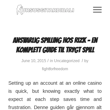
Ansvarlig spilling hos Rizk – en
komplett guide til trygt spill
/
/
June 10, 2015
in
Uncategorized
by
fightforfreedom
Setting up an account at an online casino
is quick, but knowing exactly what to
expect at each step saves time and
frustration. Denne guiden går gjennom alt