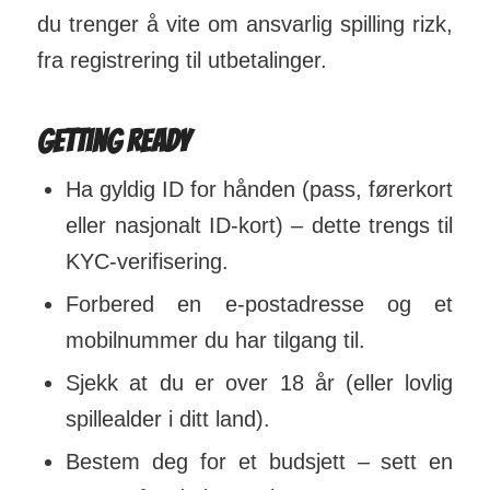
du trenger å vite om ansvarlig spilling rizk,
fra registrering til utbetalinger.
Getting Ready
Ha gyldig ID for hånden (pass, førerkort
eller nasjonalt ID-kort) – dette trengs til
KYC-verifisering.
Forbered en e-postadresse og et
mobilnummer du har tilgang til.
Sjekk at du er over 18 år (eller lovlig
spillealder i ditt land).
Bestem deg for et budsjett – sett en