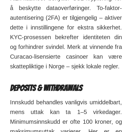
å beskytte dataoverføringer. To-faktor-
autentisering (2FA) er tilgjengelig – aktiver
dette i innstillingene for ekstra sikkerhet.
KYC-prosessen bekrefter identiteten din
og forhindrer svindel. Merk at vinnende fra
Curacao-lisensierte casinoer kan være
skattepliktige i Norge – sjekk lokale regler.
Deposits & Withdrawals
Innskudd behandles vanligvis umiddelbart,
mens uttak kan ta 1–5 virkedager.
Minimumsinnskudd er ofte 100 kroner, og
maksimumsuttak varierer. Her er en