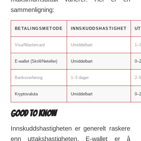
sammenligning:
BETALINGSMETODE
INNSKUDDSHASTIGHET
UT
Visa/Mastercard
Umiddelbart
1–3
E-wallet (Skrill/Neteller)
Umiddelbart
0–2
Bankoverføring
1–3 dager
2–5
Kryptovaluta
Umiddelbart
0–2
Good to Know
Innskuddshastigheten er generelt raskere
enn uttakshastigheten. E-wallet er å