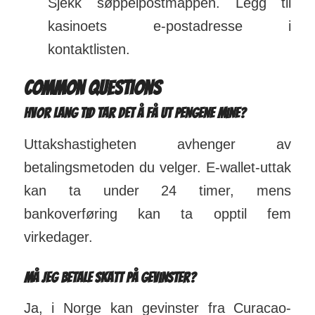
Sjekk søppelpostmappen. Legg til
kasinoets e-postadresse i
kontaktlisten.
Common Questions
Hvor lang tid tar det å få ut pengene mine?
Uttakshastigheten avhenger av
betalingsmetoden du velger. E-wallet-uttak
kan ta under 24 timer, mens
bankoverføring kan ta opptil fem
virkedager.
Må jeg betale skatt på gevinster?
Ja, i Norge kan gevinster fra Curacao-