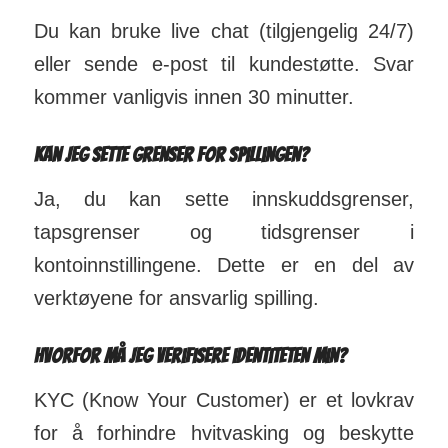
Du kan bruke live chat (tilgjengelig 24/7)
eller sende e-post til kundestøtte. Svar
kommer vanligvis innen 30 minutter.
Kan jeg sette grenser for spillingen?
Ja, du kan sette innskuddsgrenser,
tapsgrenser og tidsgrenser i
kontoinnstillingene. Dette er en del av
verktøyene for ansvarlig spilling.
Hvorfor må jeg verifisere identiteten min?
KYC (Know Your Customer) er et lovkrav
for å forhindre hvitvasking og beskytte