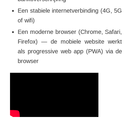
Een stabiele internetverbinding (4G, 5G
of wifi)
Een moderne browser (Chrome, Safari,
Firefox) — de mobiele website werkt
als progressive web app (PWA) via de
browser