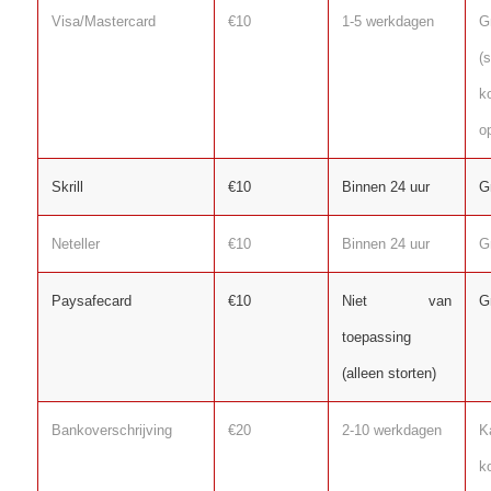
Visa/Mastercard
€10
1-5 werkdagen
G
(
k
o
Skrill
€10
Binnen 24 uur
G
Neteller
€10
Binnen 24 uur
G
Paysafecard
€10
Niet van
G
toepassing
(alleen storten)
Bankoverschrijving
€20
2-10 werkdagen
K
k