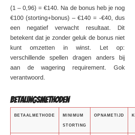
(1 – 0,96) = €140. Na de bonus heb je nog
€100 (storting+bonus) – €140 = -€40, dus
een negatief verwacht resultaat. Dit
betekent dat je zonder geluk de bonus niet
kunt omzetten in winst. Let op:
verschillende spellen dragen anders bij
aan de wagering requirement. Gok
verantwoord.
Betalingsmethoden
BETAALMETHODE
MINIMUM
OPNAMETIJD
K
STORTING