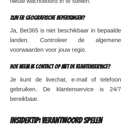
nieuw wachtwoord in te stellen.
Zijn er geografische beperkingen?
Ja, Bet365 is niet beschikbaar in bepaalde
landen. Controleer de algemene
voorwaarden voor jouw regio.
Hoe neem ik contact op met de klantenservice?
Je kunt de livechat, e-mail of telefoon
gebruiken. De klantenservice is 24/7
bereikbaar.
Insidertip: verantwoord spelen