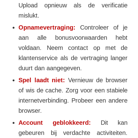
Upload opnieuw als de verificatie
mislukt.
Opnamevertraging:
Controleer of je
aan alle bonusvoorwaarden hebt
voldaan. Neem contact op met de
klantenservice als de vertraging langer
duurt dan aangegeven.
Spel laadt niet:
Vernieuw de browser
of wis de cache. Zorg voor een stabiele
internetverbinding. Probeer een andere
browser.
Account geblokkeerd:
Dit kan
gebeuren bij verdachte activiteiten.