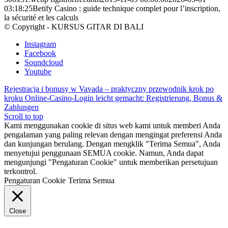
03:18:25
Betify Casino : guide technique complet pour l’inscription,
la sécurité et les calculs
© Copyright - KURSUS GITAR DI BALI
Instagram
Facebook
Soundcloud
Youtube
Rejestracja i bonusy w Vavada – praktyczny przewodnik krok po
kroku
Online-Casino-Login leicht gemacht: Registrierung, Bonus &
Zahlungen
Scroll to top
Kami menggunakan cookie di situs web kami untuk memberi Anda
pengalaman yang paling relevan dengan mengingat preferensi Anda
dan kunjungan berulang. Dengan mengklik "Terima Semua", Anda
menyetujui penggunaan SEMUA cookie. Namun, Anda dapat
mengunjungi "Pengaturan Cookie" untuk memberikan persetujuan
terkontrol.
Pengaturan Cookie
Terima Semua
Close