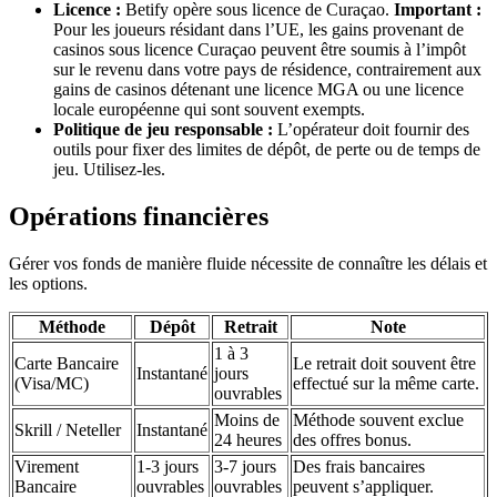
Licence :
Betify opère sous licence de Curaçao.
Important :
Pour les joueurs résidant dans l’UE, les gains provenant de
casinos sous licence Curaçao peuvent être soumis à l’impôt
sur le revenu dans votre pays de résidence, contrairement aux
gains de casinos détenant une licence MGA ou une licence
locale européenne qui sont souvent exempts.
Politique de jeu responsable :
L’opérateur doit fournir des
outils pour fixer des limites de dépôt, de perte ou de temps de
jeu. Utilisez-les.
Opérations financières
Gérer vos fonds de manière fluide nécessite de connaître les délais et
les options.
Méthode
Dépôt
Retrait
Note
1 à 3
Carte Bancaire
Le retrait doit souvent être
Instantané
jours
(Visa/MC)
effectué sur la même carte.
ouvrables
Moins de
Méthode souvent exclue
Skrill / Neteller
Instantané
24 heures
des offres bonus.
Virement
1-3 jours
3-7 jours
Des frais bancaires
Bancaire
ouvrables
ouvrables
peuvent s’appliquer.