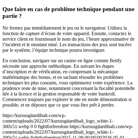
Que faire en cas de problème technique pendant une
partie ?
Ne fermez pas immédiatement le jeu ou le navigateur. Utilisez la
fonction de capture d’écran de votre appareil. Ensuite, contactez le
service client en fournissant le nom du jeu, l’heure approximative de
l’incident et le montant misé. Les transactions des jeux sont tracées
par le système, l’équipe technique pourra investiguer.
En conclusion, naviguer sur un casino en ligne comme Betify
nécessite une approche méthodique. En suivant les étapes
d’inscription et de vérification, en comprenant la mécanique
mathématique des bonus, et en sachant résoudre les problèmes
techniques les plus courants, vous optimiserez votre expérience. La
prudence reste de mise, notamment concernant la fiscalité potentielle
liée à la licence et la gestion responsable de votre bankroll.
Commencez toujours par explorer le site en mode démonstration si
possible, et ne déposez que ce que vous êtes prêt à perdre.
https://kursusgitardibali.com/wp-
content/uploads/2022/07/kursusgitardibali_logo_white-1-
300x51.webp
0
0
fightforfreedom
https://kursusgitardibali.com/wp-
content/uploads/2022/07/kursusgitardibali_logo_white-1-
300x51.webp
fightforfreedom
2015-11-09 00:00:00
2026-05-01