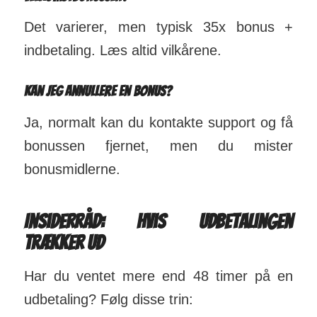
Det varierer, men typisk 35x bonus +
indbetaling. Læs altid vilkårene.
Kan jeg annullere en bonus?
Ja, normalt kan du kontakte support og få
bonussen fjernet, men du mister
bonusmidlerne.
Insiderråd: Hvis udbetalingen
trækker ud
Har du ventet mere end 48 timer på en
udbetaling? Følg disse trin: