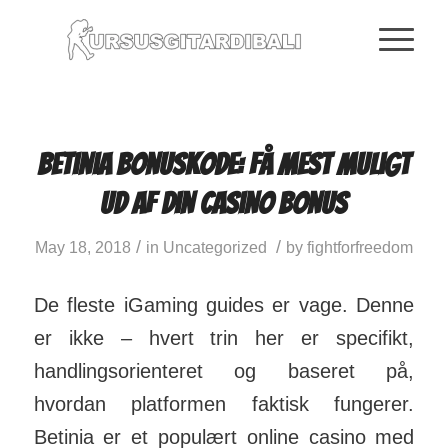
Betinia bonuskode: Få mest muligt
ud af din casino bonus
/
/
May 18, 2018
in
Uncategorized
by
fightforfreedom
De fleste iGaming guides er vage. Denne
er ikke – hvert trin her er specifikt,
handlingsorienteret og baseret på,
hvordan platformen faktisk fungerer.
Betinia er et populært online casino med