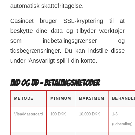
automatisk skattefritagelse.
Casinoet bruger SSL-kryptering til at
beskytte dine data og tilbyder værktøjer
som indbetalingsgrænser og
tidsbegrænsninger. Du kan indstille disse
under ‘Ansvarligt spil’ i din konto.
Ind og ud – betalingsmetoder
METODE
MINIMUM
MAKSIMUM
BEHANDL
Visa/Mastercard
100 DKK
10.000 DKK
1-3 ba
(udbetaling)