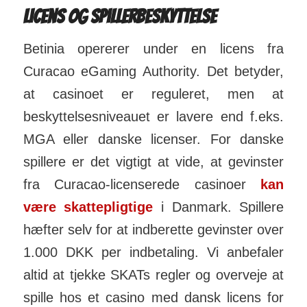
Licens og spillerbeskyttelse
Betinia opererer under en licens fra
Curacao eGaming Authority. Det betyder,
at casinoet er reguleret, men at
beskyttelsesniveauet er lavere end f.eks.
MGA eller danske licenser. For danske
spillere er det vigtigt at vide, at gevinster
fra Curacao-licenserede casinoer
kan
være skattepligtige
i Danmark. Spillere
hæfter selv for at indberette gevinster over
1.000 DKK per indbetaling. Vi anbefaler
altid at tjekke SKATs regler og overveje at
spille hos et casino med dansk licens for