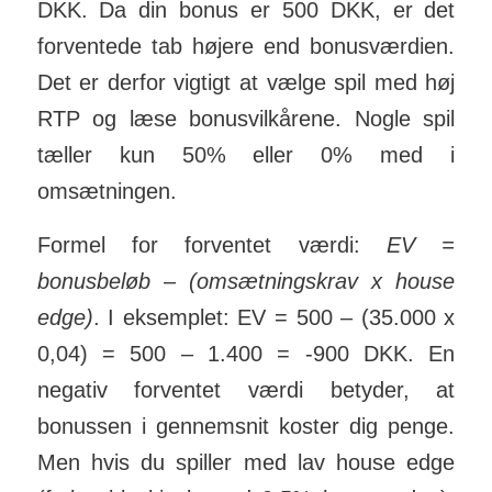
DKK. Da din bonus er 500 DKK, er det
forventede tab højere end bonusværdien.
Det er derfor vigtigt at vælge spil med høj
RTP og læse bonusvilkårene. Nogle spil
tæller kun 50% eller 0% med i
omsætningen.
Formel for forventet værdi:
EV =
bonusbeløb – (omsætningskrav x house
edge)
. I eksemplet: EV = 500 – (35.000 x
0,04) = 500 – 1.400 = -900 DKK. En
negativ forventet værdi betyder, at
bonussen i gennemsnit koster dig penge.
Men hvis du spiller med lav house edge