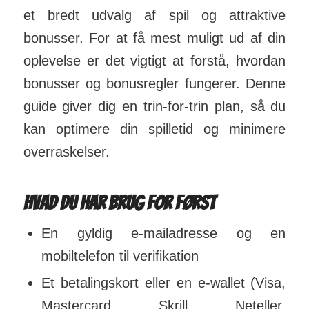
et bredt udvalg af spil og attraktive
bonusser. For at få mest muligt ud af din
oplevelse er det vigtigt at forstå, hvordan
bonusser og bonusregler fungerer. Denne
guide giver dig en trin-for-trin plan, så du
kan optimere din spilletid og minimere
overraskelser.
Hvad du har brug for først
En gyldig e-mailadresse og en
mobiltelefon til verifikation
Et betalingskort eller en e-wallet (Visa,
Mastercard, Skrill, Neteller,