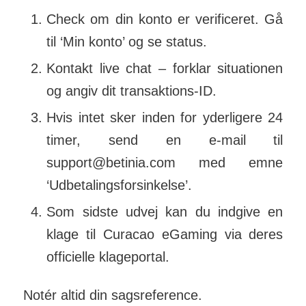
Check om din konto er verificeret. Gå
til ‘Min konto’ og se status.
Kontakt live chat – forklar situationen
og angiv dit transaktions-ID.
Hvis intet sker inden for yderligere 24
timer, send en e-mail til
support@betinia.com med emne
‘Udbetalingsforsinkelse’.
Som sidste udvej kan du indgive en
klage til Curacao eGaming via deres
officielle klageportal.
Notér altid din sagsreference.