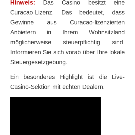
Hinweis:
Das Casino besitzt eine
Curacao-Lizenz. Das bedeutet, dass
Gewinne aus Curacao-lizenzierten
Anbietern in Ihrem Wohnsitzland
möglicherweise steuerpflichtig sind.
Informieren Sie sich vorab über Ihre lokale
Steuergesetzgebung.
Ein besonderes Highlight ist die Live-
Casino-Sektion mit echten Dealern.