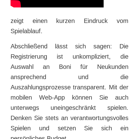
zeigt einen kurzen Eindruck vom
Spielablauf.
Abschließend lässt sich sagen: Die
Registrierung ist unkompliziert, die
Auswahl an Boni für Neukunden
ansprechend und die
Auszahlungsprozesse transparent. Mit der
mobilen Web-App können Sie auch
unterwegs uneingeschränkt spielen.
Denken Sie stets an verantwortungsvolles
Spielen und setzen Sie sich ein
persönliches Budget.