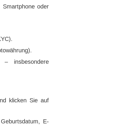
C, Smartphone oder
KYC).
ptowährung).
n – insbesondere
d klicken Sie auf
 Geburtsdatum, E-