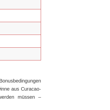
 Bonusbedingungen
winne aus Curacao-
t werden müssen –