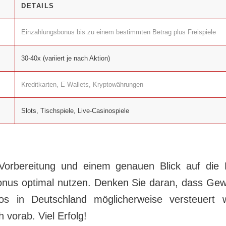
DETAILS
Einzahlungsbonus bis zu einem bestimmten Betrag plus Freispiele
30-40x (variiert je nach Aktion)
Kreditkarten, E-Wallets, Kryptowährungen
Slots, Tischspiele, Live-Casinospiele
n Vorbereitung und einem genauen Blick auf die
nus optimal nutzen. Denken Sie daran, dass Ge
inos in Deutschland möglicherweise versteuer
h vorab. Viel Erfolg!