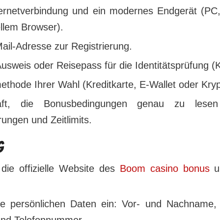
nternetverbindung und ein modernes Endgerät (P
ellem Browser).
Mail-Adresse zur Registrierung.
Ausweis oder Reisepass für die Identitätsprüfung (
thode Ihrer Wahl (Kreditkarte, E-Wallet oder Kry
haft, die Bonusbedingungen genau zu lese
ngen und Zeitlimits.
g
die offizielle Website des
Boom casino bonus
un
e persönlichen Daten ein: Vor- und Nachname,
und Telefonnummer.