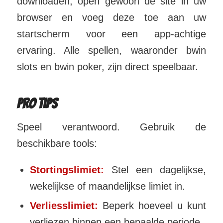
downloaden; open gewoon de site in uw
browser en voeg deze toe aan uw
startscherm voor een app-achtige
ervaring. Alle spellen, waaronder bwin
slots en bwin poker, zijn direct speelbaar.
Pro Tips
Speel verantwoord. Gebruik de
beschikbare tools:
Stortingslimiet:
Stel een dagelijkse,
wekelijkse of maandelijkse limiet in.
Verliesslimiet:
Beperk hoeveel u kunt
verliezen binnen een bepaalde periode.