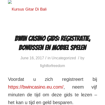
Bwin Casino Gids: Registratie,
Bonussen en Mobiel Spelen
/
/
June 16, 2017
in
Uncategorized
by
fightforfreedom
Voordat u zich registreert bij
https://bwincasino.eu.com/
, neem vijf
minuten de tijd om deze gids te lezen –
het kan u tijd en geld besparen.