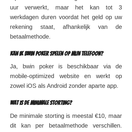
uur verwerkt, maar het kan tot 3
werkdagen duren voordat het geld op uw
rekening staat, afhankelijk van de
betaalmethode.
Kan ik bwin poker spelen op mijn telefoon?
Ja, bwin poker is beschikbaar via de
mobile-optimized website en werkt op
zowel iOS als Android zonder aparte app.
Wat is de minimale storting?
De minimale storting is meestal €10, maar
dit kan per betaalmethode verschillen.