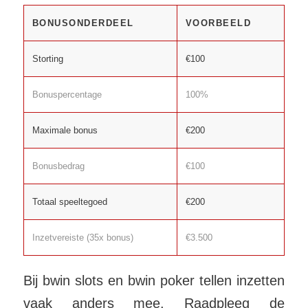
BONUSONDERDEEL
VOORBEELD
Storting
€100
Bonuspercentage
100%
Maximale bonus
€200
Bonusbedrag
€100
Totaal speeltegoed
€200
Inzetvereiste (35x bonus)
€3.500
Bij bwin slots en bwin poker tellen inzetten
vaak anders mee. Raadpleeg de