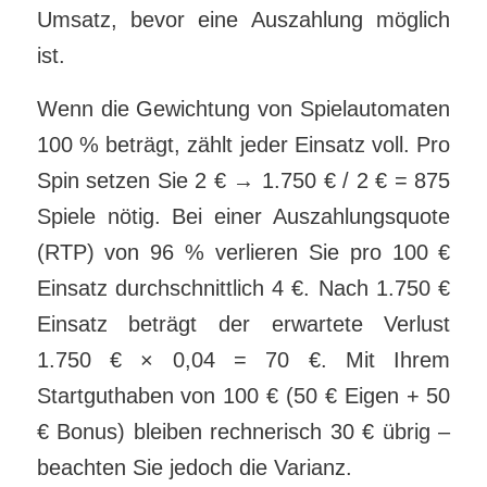
Umsatz, bevor eine Auszahlung möglich
ist.
Wenn die Gewichtung von Spielautomaten
100 % beträgt, zählt jeder Einsatz voll. Pro
Spin setzen Sie 2 € → 1.750 € / 2 € = 875
Spiele nötig. Bei einer Auszahlungsquote
(RTP) von 96 % verlieren Sie pro 100 €
Einsatz durchschnittlich 4 €. Nach 1.750 €
Einsatz beträgt der erwartete Verlust
1.750 € × 0,04 = 70 €. Mit Ihrem
Startguthaben von 100 € (50 € Eigen + 50
€ Bonus) bleiben rechnerisch 30 € übrig –
beachten Sie jedoch die Varianz.