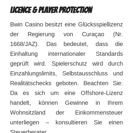
Licence & Player Protection
Bwin Casino besitzt eine Glücksspiellizenz
der Regierung von Curaçao (Nr.
1668/JAZ). Das bedeutet, dass die
Einhaltung internationaler Standards
geprüft wird. Spielerschutz wird durch
Einzahlungslimits, Selbstausschluss und
Realitätschecks geboten. Beachten Sie:
Da es sich um eine Offshore-Lizenz
handelt, können Gewinne in Ihrem
Wohnsitzland der Einkommensteuer
unterliegen – konsultieren Sie einen
Steuerberater.