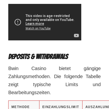
Deposits & Withdrawals
Bwin Casino bietet gängige
Zahlungsmethoden. Die folgende Tabelle
zeigt typische Limits und
Bearbeitungszeiten.
METHODE
EINZAHLUNGSLIMIT
AUSZAHLUN