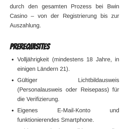
durch den gesamten Prozess bei Bwin
Casino – von der Registrierung bis zur
Auszahlung.
Prerequisites
Volljährigkeit (mindestens 18 Jahre, in
einigen Ländern 21).
Gültiger Lichtbildausweis
(Personalausweis oder Reisepass) für
die Verifizierung.
Eigenes E-Mail-Konto und
funktionierendes Smartphone.