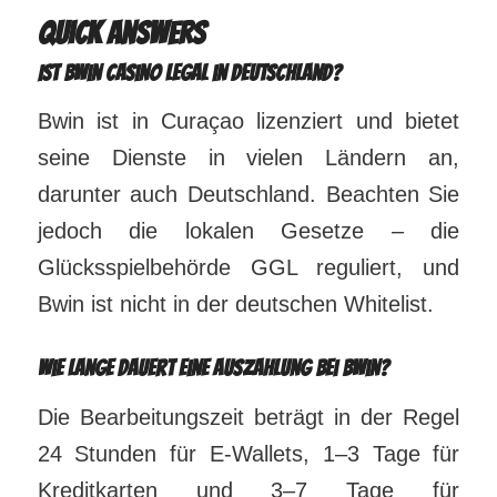
Quick Answers
Ist Bwin Casino legal in Deutschland?
Bwin ist in Curaçao lizenziert und bietet
seine Dienste in vielen Ländern an,
darunter auch Deutschland. Beachten Sie
jedoch die lokalen Gesetze – die
Glücksspielbehörde GGL reguliert, und
Bwin ist nicht in der deutschen Whitelist.
Wie lange dauert eine Auszahlung bei Bwin?
Die Bearbeitungszeit beträgt in der Regel
24 Stunden für E-Wallets, 1–3 Tage für
Kreditkarten und 3–7 Tage für