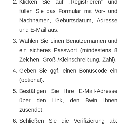
Klicken Sie auf „Registrieren“ und
füllen Sie das Formular mit Vor- und
Nachnamen, Geburtsdatum, Adresse
und E-Mail aus.
Wählen Sie einen Benutzernamen und
ein sicheres Passwort (mindestens 8
Zeichen, Groß-/Kleinschreibung, Zahl).
Geben Sie ggf. einen Bonuscode ein
(optional).
Bestätigen Sie Ihre E-Mail-Adresse
über den Link, den Bwin Ihnen
zusendet.
Schließen Sie die Verifizierung ab: