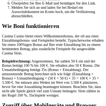
Überprüfen Sie Ihre E-Mail und bestätigen Sie den Link.
Melden Sie sich an und laden Sie bei Bedarf ein
Ausweisdokument im Konto hoch, um die Verifizierung
abzuschließen.
Wie Boni funktionieren
Casinia Casino bietet einen Willkommensbonus, der oft aus einer
Einzahlungsbonus- und Freispielen besteht. Typischerweise erhalten
Sie einen 100%igen Bonus auf Ihre erste Einzahlung bis zu einem
bestimmten Betrag, plus zusätzliche Freispiele für ausgewählte
Casinia Slots.
Beispielrechnung:
Angenommen, Sie zahlen 50 € ein und der
Bonus beträgt 100 % bis 100 €. Sie erhalten also 50 € Bonus. Die
Umsatzbedingung beträgt 35x (Bonus + Einzahlung). Der
umzusetzende Betrag berechnet sich wie folgt: (Einzahlung +
Bonus) × Umsatzbedingung = (50 € + 50 €) × 35 = 100 € × 35 =
3.500 €. Sie müssen also Wetten im Wert von 3.500 € platzieren,
bevor Sie eine Auszahlung beantragen können. Beachten Sie, dass
nicht alle Spiele gleich viel zum Umsatz beitragen: Slots zählen in
der Regel 100 %, Tischspiele weniger.
Zugriff über Mobilgeräte und Browser