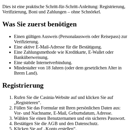
Dies ist eine praktische Schritt-für-Schritt-Anleitung: Registrierung,
Verifizierung, Boni und Zahlungen – ohne Schnörkel.
Was Sie zuerst benötigen
Einen gültigen Ausweis (Personalausweis oder Reisepass) zur
Verifizierung.
Eine aktive E-Mail-Adresse für die Bestätigung.
Eine Zahlungsmethode wie Kreditkarte, E-Wallet oder
Banküberweisung.
Eine stabile Internetverbindung.
Mindestalter von 18 Jahren (oder dem gesetzlichen Alter in
Ihrem Land).
Registrierung
Rufen Sie die Casinia-Website auf und klicken Sie auf
„Registrieren“.
Füllen Sie das Formular mit Ihren persönlichen Daten aus:
Vor- und Nachname, E-Mail, Geburtsdatum, Adresse.
Wählen Sie einen Benutzernamen und ein sicheres Passwort.
Bestätigen Sie die AGB und den Datenschutz.
Klicken Sie auf „Konto erstellen“.