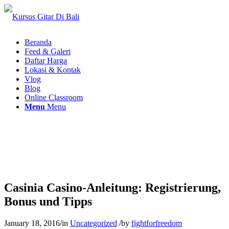
Beranda
Feed & Galeri
Daftar Harga
Lokasi & Kontak
Vlog
Blog
Online Classroom
Menu
Menu
Casinia Casino-Anleitung: Registrierung,
Bonus und Tipps
January 18, 2016
/
in
Uncategorized
/
by
fightforfreedom