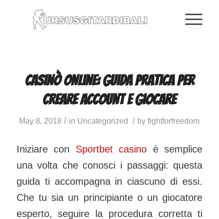
Casinò online: guida pratica per
creare account e giocare
/
/
May 8, 2018
in
Uncategorized
by
fightforfreedom
Iniziare con
Sportbet casino
è semplice
una volta che conosci i passaggi: questa
guida ti accompagna in ciascuno di essi.
Che tu sia un principiante o un giocatore
esperto, seguire la procedura corretta ti