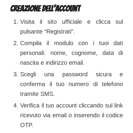
Creazione dell’account
Visita il sito ufficiale e clicca sul
pulsante “Registrati”.
Compila il modulo con i tuoi dati
personali: nome, cognome, data di
nascita e indirizzo email.
Scegli una password sicura e
conferma il tuo numero di telefono
tramite SMS.
Verifica il tuo account cliccando sul link
ricevuto via email o inserendo il codice
OTP.