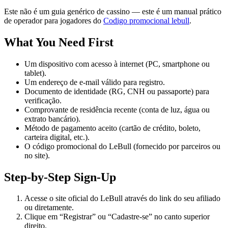
Este não é um guia genérico de cassino — este é um manual prático
de operador para jogadores do
Codigo promocional lebull
.
What You Need First
Um dispositivo com acesso à internet (PC, smartphone ou
tablet).
Um endereço de e-mail válido para registro.
Documento de identidade (RG, CNH ou passaporte) para
verificação.
Comprovante de residência recente (conta de luz, água ou
extrato bancário).
Método de pagamento aceito (cartão de crédito, boleto,
carteira digital, etc.).
O código promocional do LeBull (fornecido por parceiros ou
no site).
Step-by-Step Sign-Up
Acesse o site oficial do LeBull através do link do seu afiliado
ou diretamente.
Clique em “Registrar” ou “Cadastre-se” no canto superior
direito.