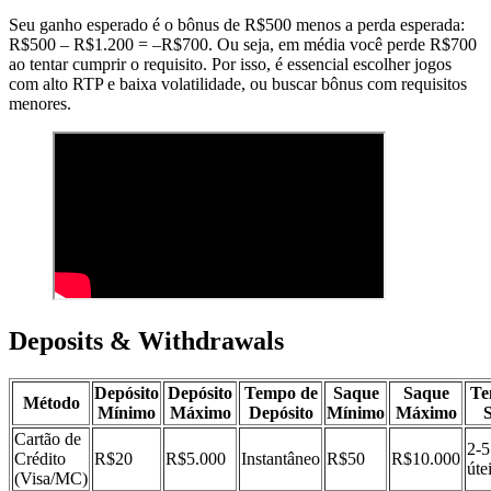
Seu ganho esperado é o bônus de R$500 menos a perda esperada:
R$500 – R$1.200 = –R$700. Ou seja, em média você perde R$700
ao tentar cumprir o requisito. Por isso, é essencial escolher jogos
com alto RTP e baixa volatilidade, ou buscar bônus com requisitos
menores.
Deposits & Withdrawals
Depósito
Depósito
Tempo de
Saque
Saque
Te
Método
Mínimo
Máximo
Depósito
Mínimo
Máximo
Cartão de
2-5
Crédito
R$20
R$5.000
Instantâneo
R$50
R$10.000
úte
(Visa/MC)