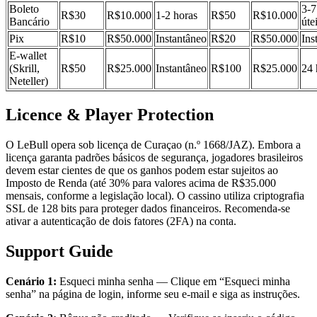
Boleto
3-7
R$30
R$10.000
1-2 horas
R$50
R$10.000
Bancário
úte
Pix
R$10
R$50.000
Instantâneo
R$20
R$50.000
Ins
E-wallet
(Skrill,
R$50
R$25.000
Instantâneo
R$100
R$25.000
24 
Neteller)
Licence & Player Protection
O LeBull opera sob licença de Curaçao (n.º 1668/JAZ). Embora a
licença garanta padrões básicos de segurança, jogadores brasileiros
devem estar cientes de que os ganhos podem estar sujeitos ao
Imposto de Renda (até 30% para valores acima de R$35.000
mensais, conforme a legislação local). O cassino utiliza criptografia
SSL de 128 bits para proteger dados financeiros. Recomenda-se
ativar a autenticação de dois fatores (2FA) na conta.
Support Guide
Cenário 1:
Esqueci minha senha — Clique em “Esqueci minha
senha” na página de login, informe seu e-mail e siga as instruções.