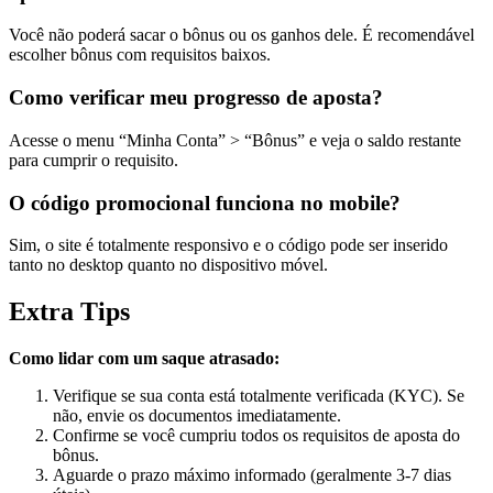
Você não poderá sacar o bônus ou os ganhos dele. É recomendável
escolher bônus com requisitos baixos.
Como verificar meu progresso de aposta?
Acesse o menu “Minha Conta” > “Bônus” e veja o saldo restante
para cumprir o requisito.
O código promocional funciona no mobile?
Sim, o site é totalmente responsivo e o código pode ser inserido
tanto no desktop quanto no dispositivo móvel.
Extra Tips
Como lidar com um saque atrasado:
Verifique se sua conta está totalmente verificada (KYC). Se
não, envie os documentos imediatamente.
Confirme se você cumpriu todos os requisitos de aposta do
bônus.
Aguarde o prazo máximo informado (geralmente 3-7 dias