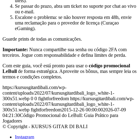
úteis).
Se passar do prazo, abra um ticket no suporte por chat ao vivo
ou e-mail.
Escalone o problema: se não houver resposta em 48h, envie
uma reclamação para o provedor de licença (Curaçao
eGaming).
Guarde prints de todas as comunicações.
Importante:
Nunca compartilhe sua senha ou código 2FA com
terceiros. Jogue com responsabilidade e defina limites de perda.
Com este guia, você está pronto para usar o
código promocional
LeBull
de forma estratégica. Aproveite os bônus, mas sempre leia os
termos e condições completos.
https://kursusgitardibali.com/wp-
content/uploads/2022/07/kursusgitardibali_logo_white-1-
300x51.webp
0
0
fightforfreedom
https://kursusgitardibali.com/wp-
content/uploads/2022/07/kursusgitardibali_logo_white-1-
300x51.webp
fightforfreedom
2015-12-26 00:00:00
2026-07-09
04:21:30
Código Promocional do LeBull: Guia Prático para
Jogadores
© Copyright - KURSUS GITAR DI BALI
Instagram