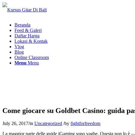
Beranda
Feed & Galeri
Daftar Harga
Lokasi & Kontak
Vlog
Blog
Online Classroom
Menu
Menu
Come giocare su Goldbet Casino: guida pas
July 26, 2017
/
in
Uncategorized
/
by
fightforfreedom
La maggior parte delle guide iGaming sono vaghe. Questa non lo è — o