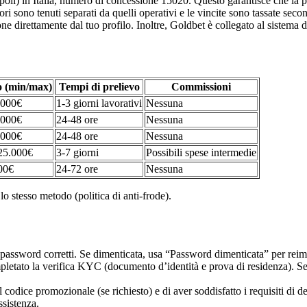
 in Italia, numero di concessione 15020. Questo garantisce che la piatt
ri sono tenuti separati da quelli operativi e le vincite sono tassate second
one direttamente dal tuo profilo. Inoltre, Goldbet è collegato al sistema
o (min/max)
Tempi di prelievo
Commissioni
.000€
1-3 giorni lavorativi
Nessuna
.000€
24-48 ore
Nessuna
.000€
24-48 ore
Nessuna
25.000€
3-7 giorni
Possibili spese intermedie
00€
24-72 ore
Nessuna
lo stesso metodo (politica di anti-frode).
password corretti. Se dimenticata, usa “Password dimenticata” per reimpo
letato la verifica KYC (documento d’identità e prova di residenza). Se t
il codice promozionale (se richiesto) e di aver soddisfatto i requisiti di
ssistenza.