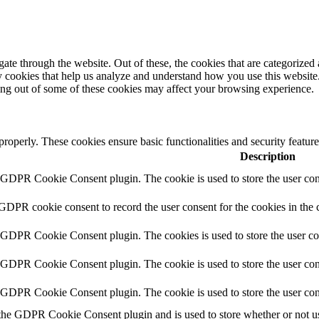
e through the website. Out of these, the cookies that are categorized a
rty cookies that help us analyze and understand how you use this websit
ting out of some of these cookies may affect your browsing experience.
 properly. These cookies ensure basic functionalities and security featu
Description
y GDPR Cookie Consent plugin. The cookie is used to store the user cons
 GDPR cookie consent to record the user consent for the cookies in the 
y GDPR Cookie Consent plugin. The cookies is used to store the user co
y GDPR Cookie Consent plugin. The cookie is used to store the user cons
y GDPR Cookie Consent plugin. The cookie is used to store the user con
 the GDPR Cookie Consent plugin and is used to store whether or not use