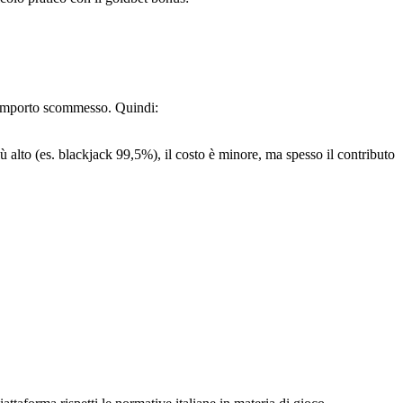
l’importo scommesso. Quindi:
ù alto (es. blackjack 99,5%), il costo è minore, ma spesso il contributo