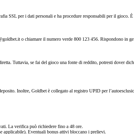
ia SSL per i dati personali e ha procedure responsabili per il gioco. È u
to@goldbet.it o chiamare il numero verde 800 123 456. Rispondono in gen
e diretta. Tuttavia, se fai del gioco una fonte di reddito, potresti dover d
 deposito. Inoltre, Goldbet è collegato al registro UPID per l’autoesclusi
ati. La verifica può richiedere fino a 48 ore.
e applicabile). Eventuali bonus attivi bloccano i prelievi.