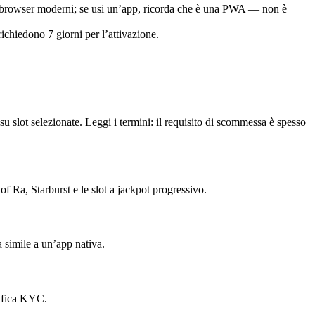
r i browser moderni; se usi un’app, ricorda che è una PWA — non è
ichiedono 7 giorni per l’attivazione.
 slot selezionate. Leggi i termini: il requisito di scommessa è spesso
f Ra, Starburst e le slot a jackpot progressivo.
 simile a un’app nativa.
rifica KYC.