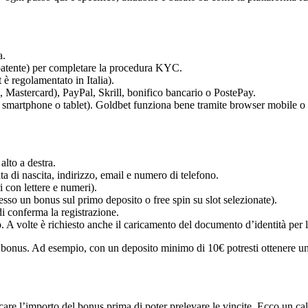
a.
 patente) per completare la procedura KYC.
è regolamentato in Italia).
, Mastercard), PayPal, Skrill, bonifico bancario o PostePay.
, smartphone o tablet). Goldbet funziona bene tramite browser mobile 
alto a destra.
 di nascita, indirizzo, email e numero di telefono.
 con lettere e numeri).
pesso un bonus sul primo deposito o free spin su slot selezionate).
di conferma la registrazione.
o. A volte è richiesto anche il caricamento del documento d’identità per
bet bonus. Ad esempio, con un deposito minimo di 10€ potresti ottenere u
care l’importo del bonus prima di poter prelevare le vincite. Ecco un cal