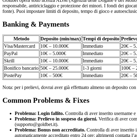
Goldbet opera sotto licenza ADM (Agenzia delle Dogane e dei Monopoli)
responsabile, antiriciclaggio e protezione dei minori. I fondi dei giocato
fonte). Puoi impostare limiti di deposito, tempo di gioco e autoesclusi
Banking & Payments
Metodo
Deposito (min/max)
Tempi di deposito
Preliev
Visa/Mastercard
10€ – 10.000€
Immediato
20€ – 5
PayPal
10€ – 5.000€
Immediato
20€ – 5
Skrill
10€ – 10.000€
Immediato
20€ – 5
Bonifico bancario
50€ – 25.000€
1-3 giorni
100€ – 
PostePay
10€ – 500€
Immediato
20€ – 5
Nota: per i prelievi, dovrai aver già effettuato almeno un deposito con 
Common Problems & Fixes
Problema: Login fallito.
Controlla di aver inserito username e 
Problema: Prelievo in sospeso da giorni.
Verifica di aver comp
(supporto@goldbet.it).
Problema: Bonus non accreditato.
Controlla di aver inserito 
automaticamente accreditato entro 24 ore; altrimenti contatta l’a