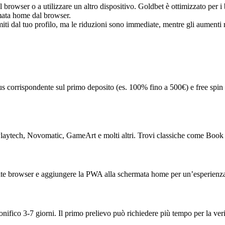
l browser o a utilizzare un altro dispositivo. Goldbet è ottimizzato pe
mata home dal browser.
iti dal tuo profilo, ma le riduzioni sono immediate, mentre gli aumenti r
 corrispondente sul primo deposito (es. 100% fino a 500€) e free spin su
 Playtech, Novomatic, GameArt e molti altri. Trovi classiche come Book o
mite browser e aggiungere la PWA alla schermata home per un’esperienza
 bonifico 3-7 giorni. Il primo prelievo può richiedere più tempo per la ve