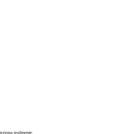
unziona realmente.