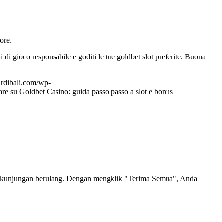
ore.
i gioco responsabile e goditi le tue goldbet slot preferite. Buona
tardibali.com/wp-
re su Goldbet Casino: guida passo passo a slot e bonus
n kunjungan berulang. Dengan mengklik "Terima Semua", Anda