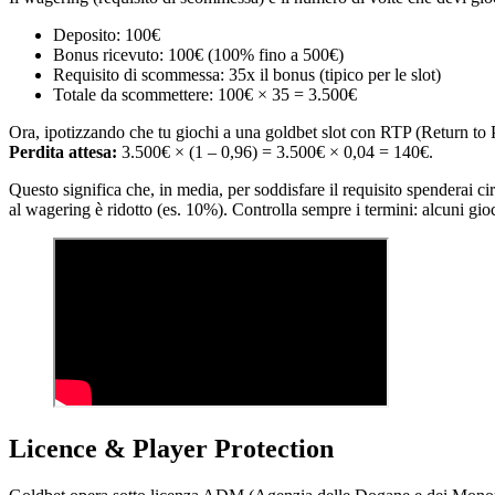
Deposito: 100€
Bonus ricevuto: 100€ (100% fino a 500€)
Requisito di scommessa: 35x il bonus (tipico per le slot)
Totale da scommettere: 100€ × 35 = 3.500€
Ora, ipotizzando che tu giochi a una goldbet slot con RTP (Return to 
Perdita attesa:
3.500€ × (1 – 0,96) = 3.500€ × 0,04 = 140€.
Questo significa che, in media, per soddisfare il requisito spenderai c
al wagering è ridotto (es. 10%). Controlla sempre i termini: alcuni gio
Licence & Player Protection