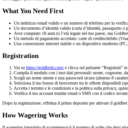
What You Need First
Un indirizzo email valido e un numero di telefono per la verific
Un documento d’identità valido (carta d’identità, passaporto o
Aver compiuto 18 anni (o l’età legale nel tuo paese, ma Goldbet 
Un metodo di pagamento accettato: carte di credito/debito (Visa
Una connessione internet stabile e un dispositivo moderno (PC
Registration
Vai su
https://goldbetit.com/
e clicca sul pulsante “Registrati” in 
Compila il modulo con i tuoi dati personali: nome, cognome, data
Scegli un nome utente e una password sicura (almeno 8 caratteri
Seleziona il tuo bonus di benvenuto tra le offerte disponibili (s
Accetta i termini e le condizioni e la politica sulla privacy, quin
Verifica il tuo account tramite email o SMS con il codice inviat
Dopo la registrazione, effettua il primo deposito per attivare il gold
How Wagering Works
Il wagering (requisito di scommessa) è il numero di volte che devi gio