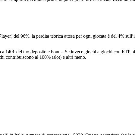
Player) del 96%, la perdita teorica attesa per ogni giocata è del 4% sul
irca 140€ del tuo deposito e bonus. Se invece giochi a giochi con RTP pi
chi contribuiscono al 100% (slot) e altri meno.