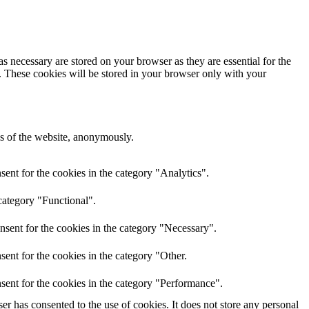
s necessary are stored on your browser as they are essential for the
e. These cookies will be stored in your browser only with your
res of the website, anonymously.
ent for the cookies in the category "Analytics".
category "Functional".
nsent for the cookies in the category "Necessary".
ent for the cookies in the category "Other.
sent for the cookies in the category "Performance".
r has consented to the use of cookies. It does not store any personal