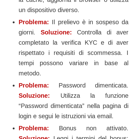
un dispositivo diverso.
Problema:
Il prelievo è in sospeso da
giorni.
Soluzione:
Controlla di aver
completato la verifica KYC e di aver
rispettato i requisiti di scommessa. I
tempi possono variare in base al
metodo.
Problema:
Password dimenticata.
Soluzione:
Utilizza la funzione
“Password dimenticata” nella pagina di
login e segui le istruzioni via email.
Problema:
Bonus non attivato.
Soluzione:
Leggi i termini del bonus: