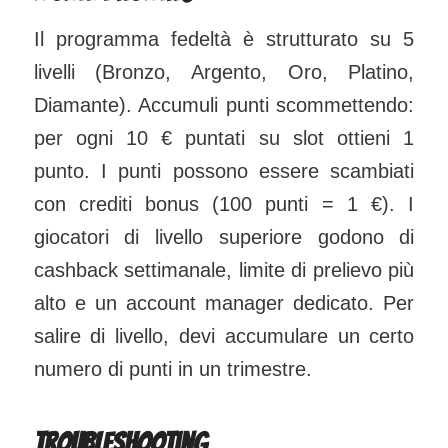
Il programma fedeltà è strutturato su 5
livelli (Bronzo, Argento, Oro, Platino,
Diamante). Accumuli punti scommettendo:
per ogni 10 € puntati su slot ottieni 1
punto. I punti possono essere scambiati
con crediti bonus (100 punti = 1 €). I
giocatori di livello superiore godono di
cashback settimanale, limite di prelievo più
alto e un account manager dedicato. Per
salire di livello, devi accumulare un certo
numero di punti in un trimestre.
Troubleshooting