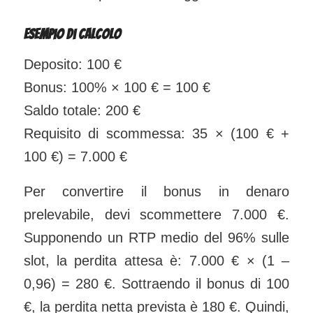
Esempio di calcolo
Deposito: 100 €
Bonus: 100% × 100 € = 100 €
Saldo totale: 200 €
Requisito di scommessa: 35 × (100 € +
100 €) = 7.000 €
Per convertire il bonus in denaro
prelevabile, devi scommettere 7.000 €.
Supponendo un RTP medio del 96% sulle
slot, la perdita attesa è: 7.000 € × (1 –
0,96) = 280 €. Sottraendo il bonus di 100
€, la perdita netta prevista è 180 €. Quindi,