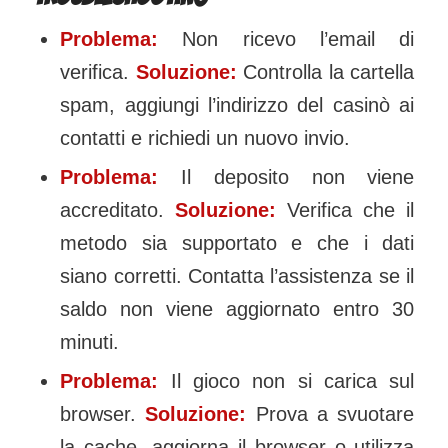
Problema:
Non ricevo l’email di
verifica.
Soluzione:
Controlla la cartella
spam, aggiungi l’indirizzo del casinò ai
contatti e richiedi un nuovo invio.
Problema:
Il deposito non viene
accreditato.
Soluzione:
Verifica che il
metodo sia supportato e che i dati
siano corretti. Contatta l’assistenza se il
saldo non viene aggiornato entro 30
minuti.
Problema:
Il gioco non si carica sul
browser.
Soluzione:
Prova a svuotare
la cache, aggiorna il browser o utilizza