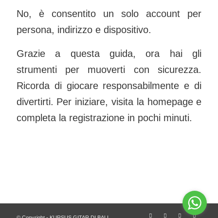
No, è consentito un solo account per
persona, indirizzo e dispositivo.
Grazie a questa guida, ora hai gli
strumenti per muoverti con sicurezza.
Ricorda di giocare responsabilmente e di
divertirti. Per iniziare, visita la homepage e
completa la registrazione in pochi minuti.
© Copyright - KURSUS GITAR DI BALI