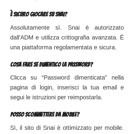
È sicuro giocare su Snai?
Assolutamente sì. Snai è autorizzato
dall’ADM e utilizza crittografia avanzata. È
una piattaforma regolamentata e sicura.
Cosa fare se dimentico la password?
Clicca su “Password dimenticata” nella
pagina di login, inserisci la tua email e
segui le istruzioni per reimpostarla.
Posso scommettere da mobile?
Sì, il sito di Snai è ottimizzato per mobile.