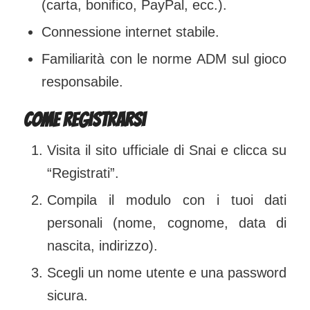
(carta, bonifico, PayPal, ecc.).
Connessione internet stabile.
Familiarità con le norme ADM sul gioco
responsabile.
Come Registrarsi
Visita il sito ufficiale di Snai e clicca su
“Registrati”.
Compila il modulo con i tuoi dati
personali (nome, cognome, data di
nascita, indirizzo).
Scegli un nome utente e una password
sicura.