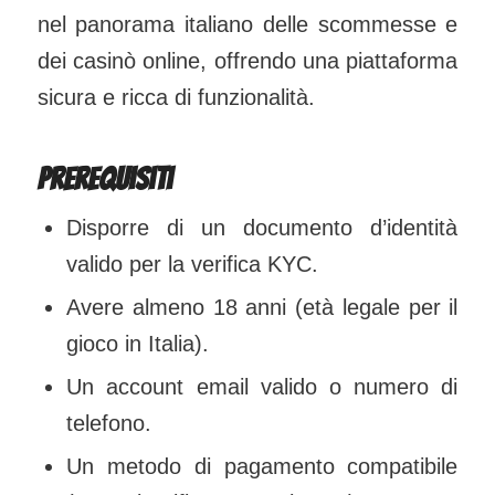
nel panorama italiano delle scommesse e
dei casinò online, offrendo una piattaforma
sicura e ricca di funzionalità.
Prerequisiti
Disporre di un documento d’identità
valido per la verifica KYC.
Avere almeno 18 anni (età legale per il
gioco in Italia).
Un account email valido o numero di
telefono.
Un metodo di pagamento compatibile