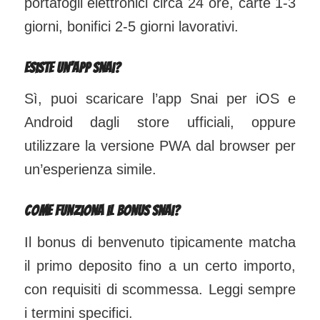
portafogli elettronici circa 24 ore, carte 1-3
giorni, bonifici 2-5 giorni lavorativi.
Esiste un’app Snai?
Sì, puoi scaricare l’app Snai per iOS e
Android dagli store ufficiali, oppure
utilizzare la versione PWA dal browser per
un’esperienza simile.
Come funziona il bonus Snai?
Il bonus di benvenuto tipicamente matcha
il primo deposito fino a un certo importo,
con requisiti di scommessa. Leggi sempre
i termini specifici.