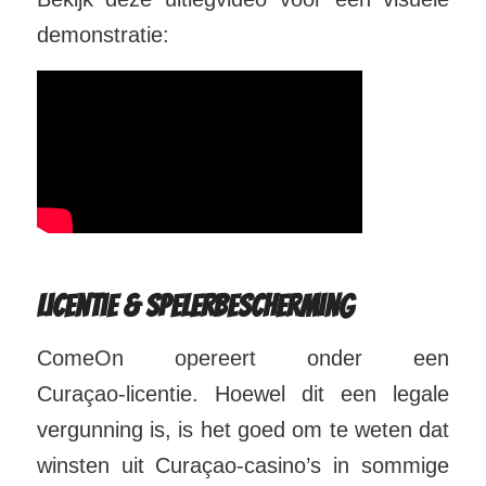
demonstratie:
Licentie & Spelerbescherming
ComeOn opereert onder een
Curaçao‑licentie. Hoewel dit een legale
vergunning is, is het goed om te weten dat
winsten uit Curaçao‑casino’s in sommige