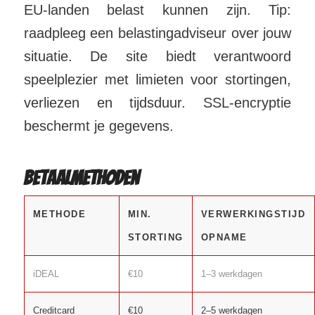
EU‑landen belast kunnen zijn. Tip:
raadpleeg een belastingadviseur over jouw
situatie. De site biedt verantwoord
speelplezier met limieten voor stortingen,
verliezen en tijdsduur. SSL‑encryptie
beschermt je gegevens.
Betaalmethoden
METHODE
MIN.
VERWERKINGSTIJD
STORTING
OPNAME
iDEAL
€10
1–3 werkdagen
Creditcard
€10
2–5 werkdagen