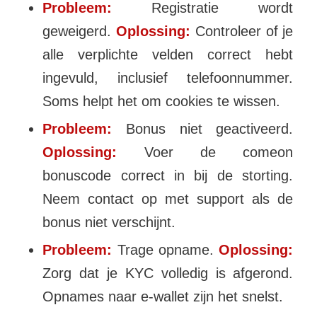
Probleem:
Registratie wordt
geweigerd.
Oplossing:
Controleer of je
alle verplichte velden correct hebt
ingevuld, inclusief telefoonnummer.
Soms helpt het om cookies te wissen.
Probleem:
Bonus niet geactiveerd.
Oplossing:
Voer de comeon
bonuscode correct in bij de storting.
Neem contact op met support als de
bonus niet verschijnt.
Probleem:
Trage opname.
Oplossing:
Zorg dat je KYC volledig is afgerond.
Opnames naar e‑wallet zijn het snelst.