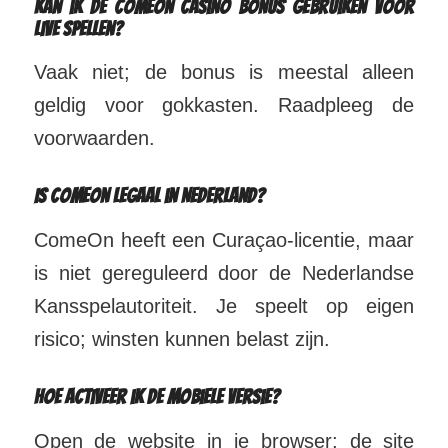
Kan ik de comeon casino bonus gebruiken voor
live spellen?
Vaak niet; de bonus is meestal alleen
geldig voor gokkasten. Raadpleeg de
voorwaarden.
Is ComeOn legaal in Nederland?
ComeOn heeft een Curaçao‑licentie, maar
is niet gereguleerd door de Nederlandse
Kansspelautoriteit. Je speelt op eigen
risico; winsten kunnen belast zijn.
Hoe activeer ik de mobiele versie?
Open de website in je browser; de site