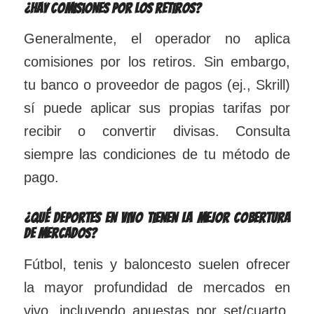
¿Hay comisiones por los retiros?
Generalmente, el operador no aplica
comisiones por los retiros. Sin embargo,
tu banco o proveedor de pagos (ej., Skrill)
sí puede aplicar sus propias tarifas por
recibir o convertir divisas. Consulta
siempre las condiciones de tu método de
pago.
¿Qué deportes en vivo tienen la mejor cobertura
de mercados?
Fútbol, tenis y baloncesto suelen ofrecer
la mayor profundidad de mercados en
vivo, incluyendo apuestas por set/cuarto,