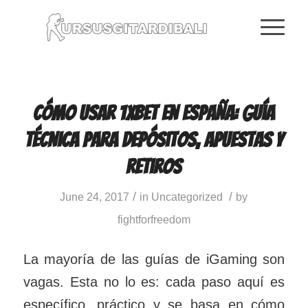
Cómo usar 1xbet en España: Guía
técnica para depósitos, apuestas y
retiros
/
/
June 24, 2017
in
Uncategorized
by
fightforfreedom
La mayoría de las guías de iGaming son
vagas. Esta no lo es: cada paso aquí es
específico, práctico y se basa en cómo