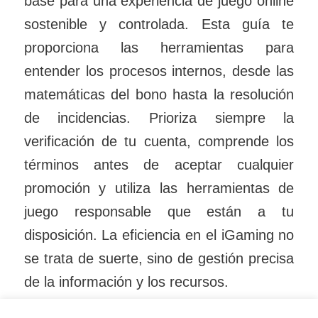
base para una experiencia de juego online
sostenible y controlada. Esta guía te
proporciona las herramientas para
entender los procesos internos, desde las
matemáticas del bono hasta la resolución
de incidencias. Prioriza siempre la
verificación de tu cuenta, comprende los
términos antes de aceptar cualquier
promoción y utiliza las herramientas de
juego responsable que están a tu
disposición. La eficiencia en el iGaming no
se trata de suerte, sino de gestión precisa
de la información y los recursos.