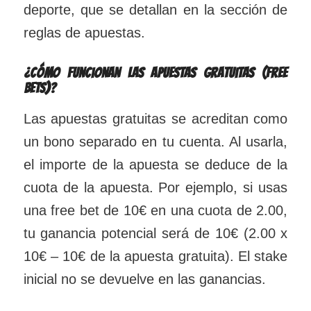
deporte, que se detallan en la sección de
reglas de apuestas.
¿Cómo funcionan las apuestas gratuitas (free
bets)?
Las apuestas gratuitas se acreditan como
un bono separado en tu cuenta. Al usarla,
el importe de la apuesta se deduce de la
cuota de la apuesta. Por ejemplo, si usas
una free bet de 10€ en una cuota de 2.00,
tu ganancia potencial será de 10€ (2.00 x
10€ – 10€ de la apuesta gratuita). El stake
inicial no se devuelve en las ganancias.