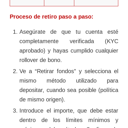
Proceso de retiro paso a paso:
Asegúrate de que tu cuenta esté
completamente verificada (KYC
aprobado) y hayas cumplido cualquier
rollover de bono.
Ve a “Retirar fondos” y selecciona el
mismo método utilizado para
depositar, cuando sea posible (política
de mismo origen).
Introduce el importe, que debe estar
dentro de los límites mínimos y