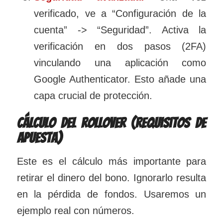
verificado, ve a “Configuración de la
cuenta” -> “Seguridad”. Activa la
verificación en dos pasos (2FA)
vinculando una aplicación como
Google Authenticator. Esto añade una
capa crucial de protección.
Cálculo del rollover (requisitos de
apuesta)
Este es el cálculo más importante para
retirar el dinero del bono. Ignorarlo resulta
en la pérdida de fondos. Usaremos un
ejemplo real con números.