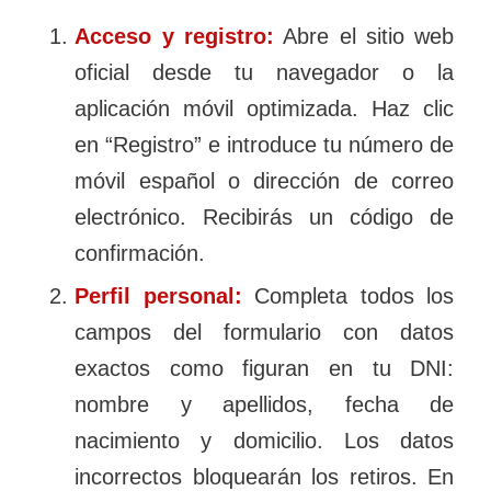
Acceso y registro:
Abre el sitio web
oficial desde tu navegador o la
aplicación móvil optimizada. Haz clic
en “Registro” e introduce tu número de
móvil español o dirección de correo
electrónico. Recibirás un código de
confirmación.
Perfil personal:
Completa todos los
campos del formulario con datos
exactos como figuran en tu DNI:
nombre y apellidos, fecha de
nacimiento y domicilio. Los datos
incorrectos bloquearán los retiros. En