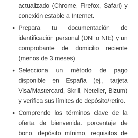
actualizado (Chrome, Firefox, Safari) y
conexión estable a Internet.
Prepara tu documentación de
identificación personal (DNI o NIE) y un
comprobante de domicilio reciente
(menos de 3 meses).
Selecciona un método de pago
disponible en España (ej., tarjeta
Visa/Mastercard, Skrill, Neteller, Bizum)
y verifica sus límites de depósito/retiro.
Comprende los términos clave de la
oferta de bienvenida: porcentaje de
bono, depósito mínimo, requisitos de