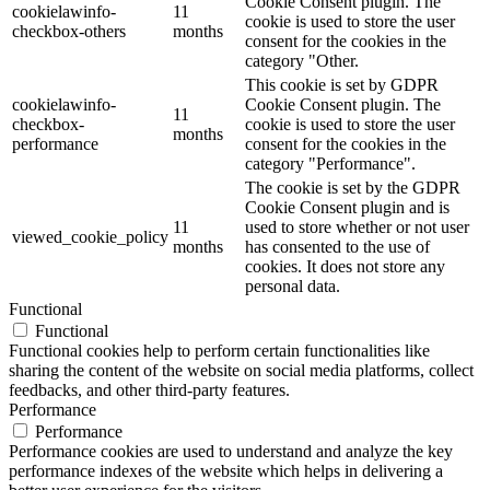
Cookie Consent plugin. The
cookielawinfo-
11
cookie is used to store the user
checkbox-others
months
consent for the cookies in the
category "Other.
This cookie is set by GDPR
cookielawinfo-
Cookie Consent plugin. The
11
checkbox-
cookie is used to store the user
months
performance
consent for the cookies in the
category "Performance".
The cookie is set by the GDPR
Cookie Consent plugin and is
11
used to store whether or not user
viewed_cookie_policy
months
has consented to the use of
cookies. It does not store any
personal data.
Functional
Functional
Functional cookies help to perform certain functionalities like
sharing the content of the website on social media platforms, collect
feedbacks, and other third-party features.
Performance
Performance
Performance cookies are used to understand and analyze the key
performance indexes of the website which helps in delivering a