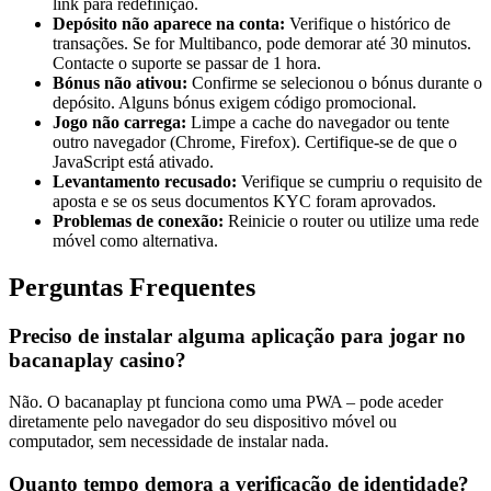
link para redefinição.
Depósito não aparece na conta:
Verifique o histórico de
transações. Se for Multibanco, pode demorar até 30 minutos.
Contacte o suporte se passar de 1 hora.
Bónus não ativou:
Confirme se selecionou o bónus durante o
depósito. Alguns bónus exigem código promocional.
Jogo não carrega:
Limpe a cache do navegador ou tente
outro navegador (Chrome, Firefox). Certifique-se de que o
JavaScript está ativado.
Levantamento recusado:
Verifique se cumpriu o requisito de
aposta e se os seus documentos KYC foram aprovados.
Problemas de conexão:
Reinicie o router ou utilize uma rede
móvel como alternativa.
Perguntas Frequentes
Preciso de instalar alguma aplicação para jogar no
bacanaplay casino?
Não. O bacanaplay pt funciona como uma PWA – pode aceder
diretamente pelo navegador do seu dispositivo móvel ou
computador, sem necessidade de instalar nada.
Quanto tempo demora a verificação de identidade?