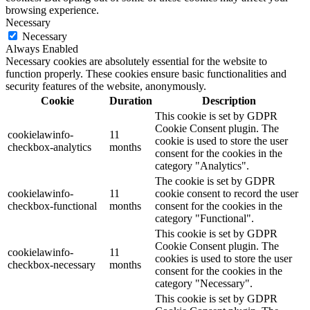
browsing experience.
Necessary
Necessary
Always Enabled
Necessary cookies are absolutely essential for the website to
function properly. These cookies ensure basic functionalities and
security features of the website, anonymously.
Cookie
Duration
Description
This cookie is set by GDPR
Cookie Consent plugin. The
cookielawinfo-
11
cookie is used to store the user
checkbox-analytics
months
consent for the cookies in the
category "Analytics".
The cookie is set by GDPR
cookielawinfo-
11
cookie consent to record the user
checkbox-functional
months
consent for the cookies in the
category "Functional".
This cookie is set by GDPR
Cookie Consent plugin. The
cookielawinfo-
11
cookies is used to store the user
checkbox-necessary
months
consent for the cookies in the
category "Necessary".
This cookie is set by GDPR