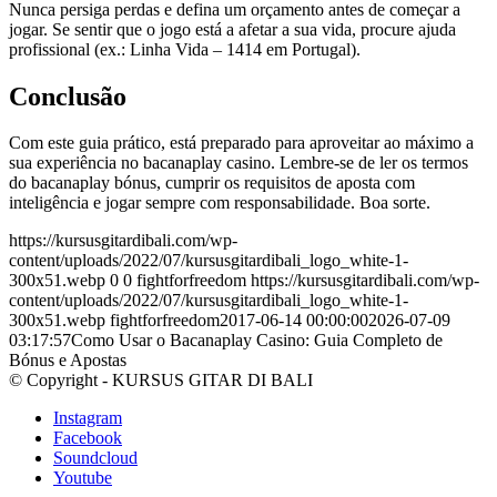
Nunca persiga perdas e defina um orçamento antes de começar a
jogar. Se sentir que o jogo está a afetar a sua vida, procure ajuda
profissional (ex.: Linha Vida – 1414 em Portugal).
Conclusão
Com este guia prático, está preparado para aproveitar ao máximo a
sua experiência no bacanaplay casino. Lembre-se de ler os termos
do bacanaplay bónus, cumprir os requisitos de aposta com
inteligência e jogar sempre com responsabilidade. Boa sorte.
https://kursusgitardibali.com/wp-
content/uploads/2022/07/kursusgitardibali_logo_white-1-
300x51.webp
0
0
fightforfreedom
https://kursusgitardibali.com/wp-
content/uploads/2022/07/kursusgitardibali_logo_white-1-
300x51.webp
fightforfreedom
2017-06-14 00:00:00
2026-07-09
03:17:57
Como Usar o Bacanaplay Casino: Guia Completo de
Bónus e Apostas
© Copyright - KURSUS GITAR DI BALI
Instagram
Facebook
Soundcloud
Youtube