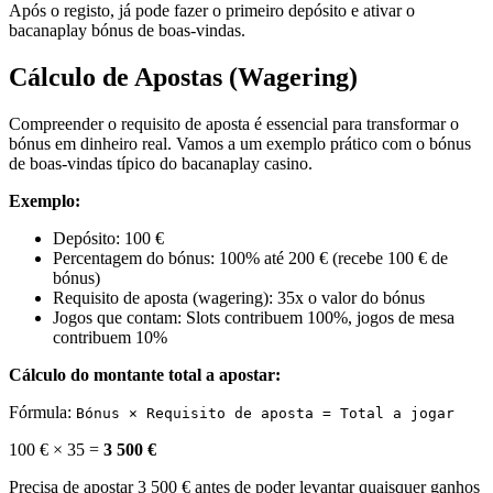
Após o registo, já pode fazer o primeiro depósito e ativar o
bacanaplay bónus de boas-vindas.
Cálculo de Apostas (Wagering)
Compreender o requisito de aposta é essencial para transformar o
bónus em dinheiro real. Vamos a um exemplo prático com o bónus
de boas-vindas típico do bacanaplay casino.
Exemplo:
Depósito: 100 €
Percentagem do bónus: 100% até 200 € (recebe 100 € de
bónus)
Requisito de aposta (wagering): 35x o valor do bónus
Jogos que contam: Slots contribuem 100%, jogos de mesa
contribuem 10%
Cálculo do montante total a apostar:
Fórmula:
Bónus × Requisito de aposta = Total a jogar
100 € × 35 =
3 500 €
Precisa de apostar 3 500 € antes de poder levantar quaisquer ganhos