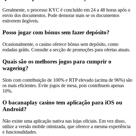
Geralmente, o processo KYC é concluído em 24 a 48 horas após o
envio dos documentos. Pode demorar mais se os documentos
estiverem ilegíveis.
Posso jogar com bónus sem fazer depósito?
Ocasionalmente, o casino oferece bónus sem depósito, como
rodadas grátis. Consulte a secção de promoções para ofertas atuais.
Quais são os melhores jogos para cumprir o
wagering?
Slots com contribuição de 100% e RTP elevado (acima de 96%) são
os mais eficientes. Evite jogos de mesa, pois contribuem apenas
10%.
O bacanaplay casino tem aplicação para iOS ou
Android?
Não existe uma aplicação nativa nas lojas oficiais. Em vez disso,
utilize a versão mobile otimizada, que oferece a mesma experiência
e funcionalidades.