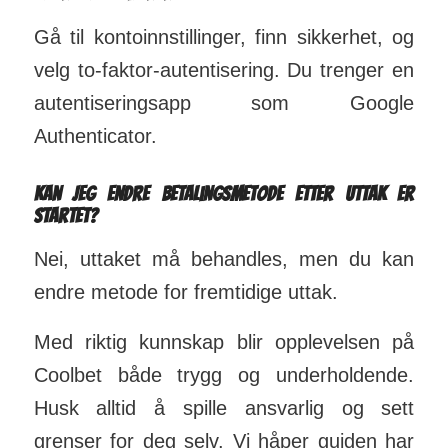
Gå til kontoinnstillinger, finn sikkerhet, og
velg to-faktor-autentisering. Du trenger en
autentiseringsapp som Google
Authenticator.
Kan jeg endre betalingsmetode etter uttak er
startet?
Nei, uttaket må behandles, men du kan
endre metode for fremtidige uttak.
Med riktig kunnskap blir opplevelsen på
Coolbet både trygg og underholdende.
Husk alltid å spille ansvarlig og sett
grenser for deg selv. Vi håper guiden har