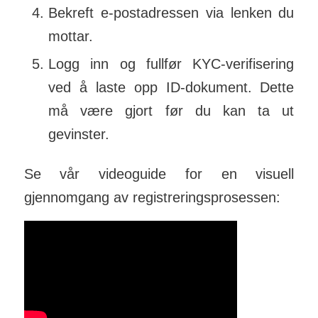
Bekreft e-postadressen via lenken du
mottar.
Logg inn og fullfør KYC-verifisering
ved å laste opp ID-dokument. Dette
må være gjort før du kan ta ut
gevinster.
Se vår videoguide for en visuell
gjennomgang av registreringsprosessen: