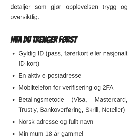
detaljer som gjør opplevelsen trygg og
oversiktlig.
Hva du trenger først
Gyldig ID (pass, førerkort eller nasjonalt
ID-kort)
En aktiv e-postadresse
Mobiltelefon for verifisering og 2FA
Betalingsmetode (Visa, Mastercard,
Trustly, Bankoverføring, Skrill, Neteller)
Norsk adresse og fullt navn
Minimum 18 år gammel