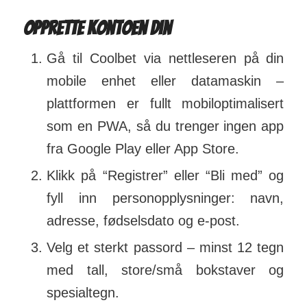
Opprette kontoen din
Gå til Coolbet via nettleseren på din
mobile enhet eller datamaskin –
plattformen er fullt mobiloptimalisert
som en PWA, så du trenger ingen app
fra Google Play eller App Store.
Klikk på “Registrer” eller “Bli med” og
fyll inn personopplysninger: navn,
adresse, fødselsdato og e-post.
Velg et sterkt passord – minst 12 tegn
med tall, store/små bokstaver og
spesialtegn.