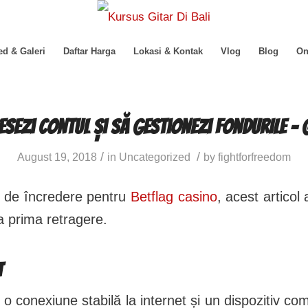
ed & Galeri
Daftar Harga
Lokasi & Kontak
Vlog
Blog
On
sezi contul și să gestionezi fondurile – 
/
/
August 19, 2018
in
Uncategorized
by
fightforfreedom
d de încredere pentru
Betflag casino
, acest articol
a prima retragere.
t
 o conexiune stabilă la internet și un dispozitiv com