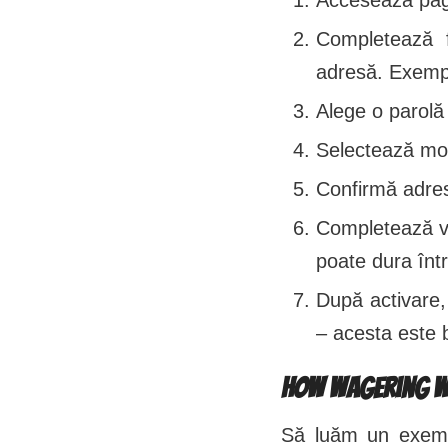
Completează f
adresă. Exemp
Alege o parolă 
Selectează mo
Confirmă adresa
Completează ve
poate dura într
După activare, 
– acesta este b
How Wagering 
Să luăm un exempl