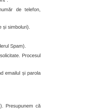
număr de telefon,
 și simboluri).
lderul Spam).
olicitate. Procesul
d emailul și parola
ul). Presupunem că