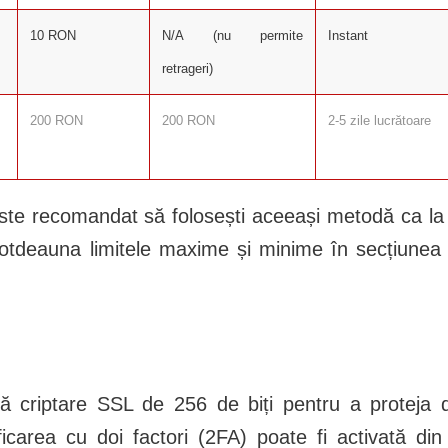
10 RON
N/A (nu permite
Instant
retrageri)
200 RON
200 RON
2-5 zile lucrătoare
este recomandat să folosești aceeași metodă ca la
întotdeauna limitele maxime și minime în secțiunea
ză criptare SSL de 256 de biți pentru a proteja 
ficarea cu doi factori (2FA) poate fi activată din