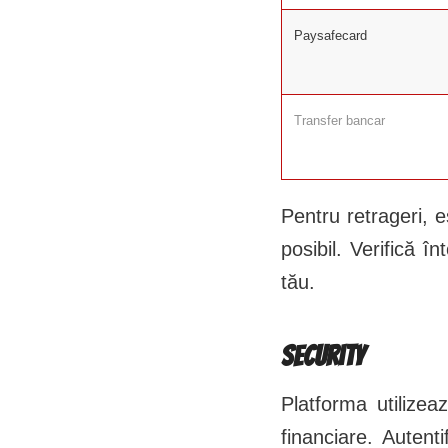
Paysafecard
Transfer bancar
Pentru retrageri, 
posibil. Verifică 
tău.
Security
Platforma utilizea
financiare. Autenti