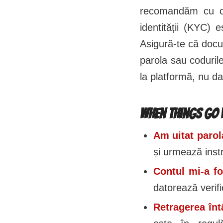
recomandăm cu căl
identității (KYC) 
Asigură-te că docum
parola sau coduril
la platformă, nu da
When Things Go
Am uitat parol
și urmează instr
Contul mi-a fo
datorează verifi
Retragerea înt