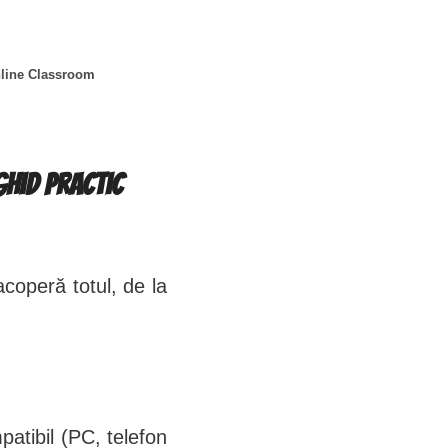
line Classroom
ghid practic
 acoperă totul, de la
patibil (PC, telefon