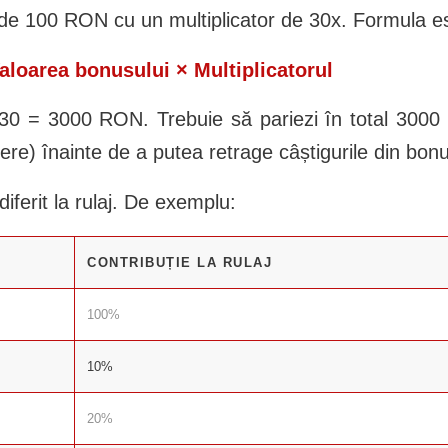
de 100 RON cu un multiplicator de 30x. Formula e
aloarea bonusului × Multiplicatorul
0 = 3000 RON. Trebuie să pariezi în total 300
iere) înainte de a putea retrage câștigurile din bon
diferit la rulaj. De exemplu:
CONTRIBUȚIE LA RULAJ
100%
10%
20%