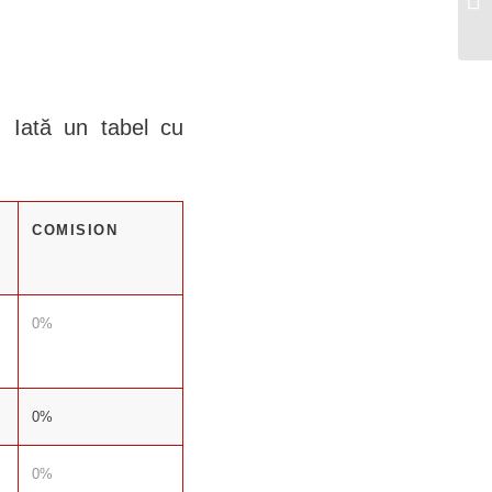
Ca
. Iată un tabel cu
COMISION
0%
0%
0%