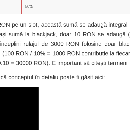
50%
RON pe un slot, această sumă se adaugă integral (
eași sumă la blackjack, doar 10 RON se adaugă
îndeplini rulajul de 3000 RON folosind doar black
 (100 RON / 10% = 1000 RON contribuție la fiecar
10 = 30000 RON). E important să citești termenii 
că conceptul în detaliu poate fi găsit aici: