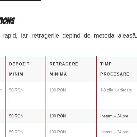
tions
 rapid, iar retragerile depind de metoda aleasă
DEPOZIT
RETRAGERE
TIMP
MINIM
MINIMĂ
PROCESARE
r
50 RON
100 RON
1-3 zile lucrătoare
50 RON
100 RON
Instant – 24 ore
50 RON
100 RON
Instant – 24 ore