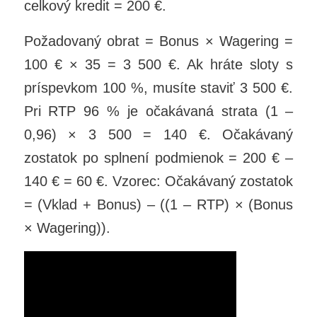
celkový kredit = 200 €.
Požadovaný obrat = Bonus × Wagering =
100 € × 35 = 3 500 €. Ak hráte sloty s
príspevkom 100 %, musíte staviť 3 500 €.
Pri RTP 96 % je očakávaná strata (1 –
0,96) × 3 500 = 140 €. Očakávaný
zostatok po splnení podmienok = 200 € –
140 € = 60 €. Vzorec:
Očakávaný zostatok
= (Vklad + Bonus) – ((1 – RTP) × (Bonus
× Wagering))
.