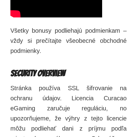
Všetky bonusy podliehajú podmienkam –
vždy si prečítajte všeobecné obchodné
podmienky.
Security Overview
Stránka používa SSL šifrovanie na
ochranu údajov. Licencia Curacao
eGaming zaručuje reguláciu, no
upozorňujeme, že výhry z tejto licencie
môžu podliehať dani z príjmu podľa