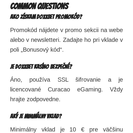
Common Questions
Ako získam doxxbet promokód?
Promokód nájdete v promo sekcii na webe
alebo v newsletteri. Zadajte ho pri vklade v
poli „Bonusový kód“.
Je doxxbet kasíno bezpečné?
Áno, používa SSL šifrovanie a je
licencované Curacao eGaming. Vždy
hrajte zodpovedne.
Aký je minimálny vklad?
Minimálny vklad je 10 € pre väčšinu