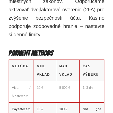
miestnych zákonov. Odporúčame
aktivovať dvojfaktorové overenie (2FA) pre
zvýšenie bezpečnosti účtu. Kasíno
podporuje zodpovedné hranie – nastavte
si denné limity.
Payment Methods
METÓDA
MIN.
MAX.
ČAS
VKLAD
VKLAD
VÝBERU
Visa /
10 €
5 000 €
1–3 dni
Mastercard
Paysafecard
10 €
100 €
N/A (iba