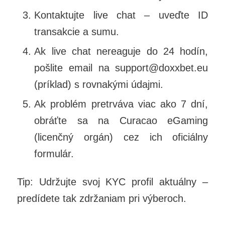
Kontaktujte live chat – uveďte ID
transakcie a sumu.
Ak live chat nereaguje do 24 hodín,
pošlite email na support@doxxbet.eu
(príklad) s rovnakými údajmi.
Ak problém pretrváva viac ako 7 dní,
obráťte sa na Curacao eGaming
(licenčný orgán) cez ich oficiálny
formulár.
Tip: Udržujte svoj KYC profil aktuálny –
predídete tak zdržaniam pri výberoch.