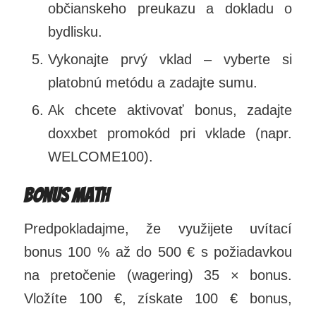
občianskeho preukazu a dokladu o
bydlisku.
Vykonajte prvý vklad – vyberte si
platobnú metódu a zadajte sumu.
Ak chcete aktivovať bonus, zadajte
doxxbet promokód pri vklade (napr.
WELCOME100).
Bonus Math
Predpokladajme, že využijete uvítací
bonus 100 % až do 500 € s požiadavkou
na pretočenie (wagering) 35 × bonus.
Vložíte 100 €, získate 100 € bonus,