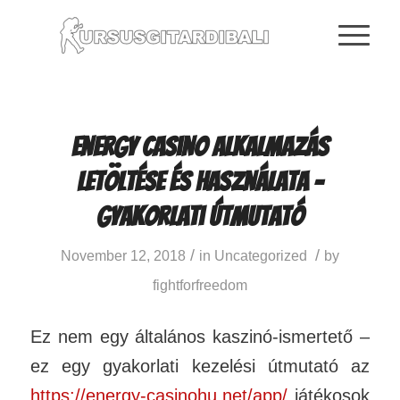
Energy Casino alkalmazás
letöltése és használata –
Gyakorlati útmutató
/
/
November 12, 2018
in
Uncategorized
by
fightforfreedom
Ez nem egy általános kaszinó-ismertető –
ez egy gyakorlati kezelési útmutató az
https://energy-casinohu.net/app/
játékosok