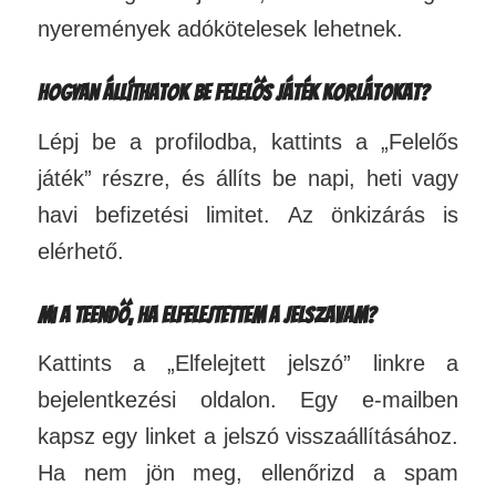
nyeremények adókötelesek lehetnek.
Hogyan állíthatok be felelős játék korlátokat?
Lépj be a profilodba, kattints a „Felelős
játék” részre, és állíts be napi, heti vagy
havi befizetési limitet. Az önkizárás is
elérhető.
Mi a teendő, ha elfelejtettem a jelszavam?
Kattints a „Elfelejtett jelszó” linkre a
bejelentkezési oldalon. Egy e-mailben
kapsz egy linket a jelszó visszaállításához.
Ha nem jön meg, ellenőrizd a spam