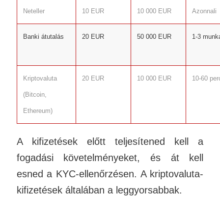
Neteller
10 EUR
10 000 EUR
Azonnali
Banki átutalás
20 EUR
50 000 EUR
1-3 munk
Kriptovaluta
20 EUR
10 000 EUR
10-60 per
(Bitcoin,
Ethereum)
A kifizetések előtt teljesítened kell a
fogadási követelményeket, és át kell
esned a KYC-ellenőrzésen. A kriptovaluta-
kifizetések általában a leggyorsabbak.