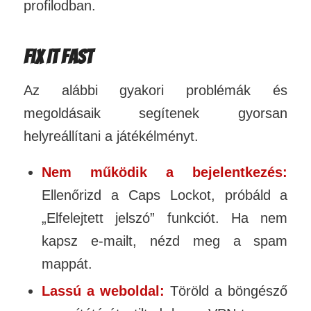
profilodban.
Fix It Fast
Az alábbi gyakori problémák és
megoldásaik segítenek gyorsan
helyreállítani a játékélményt.
Nem működik a bejelentkezés:
Ellenőrizd a Caps Lockot, próbáld a
„Elfelejtett jelszó” funkciót. Ha nem
kapsz e-mailt, nézd meg a spam
mappát.
Lassú a weboldal:
Töröld a böngésző