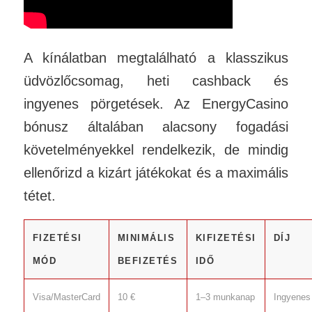
A kínálatban megtalálható a klasszikus
üdvözlőcsomag, heti cashback és
ingyenes pörgetések. Az EnergyCasino
bónusz általában alacsony fogadási
követelményekkel rendelkezik, de mindig
ellenőrizd a kizárt játékokat és a maximális
tétet.
FIZETÉSI
MINIMÁLIS
KIFIZETÉSI
DÍJ
MÓD
BEFIZETÉS
IDŐ
Visa/MasterCard
10 €
1–3 munkanap
Ingyenes