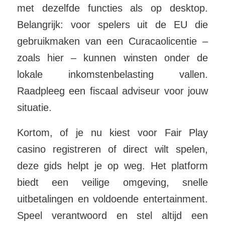
met dezelfde functies als op desktop.
Belangrijk: voor spelers uit de EU die
gebruikmaken van een Curacaolicentie –
zoals hier – kunnen winsten onder de
lokale inkomstenbelasting vallen.
Raadpleeg een fiscaal adviseur voor jouw
situatie.
Kortom, of je nu kiest voor Fair Play
casino registreren of direct wilt spelen,
deze gids helpt je op weg. Het platform
biedt een veilige omgeving, snelle
uitbetalingen en voldoende entertainment.
Speel verantwoord en stel altijd een