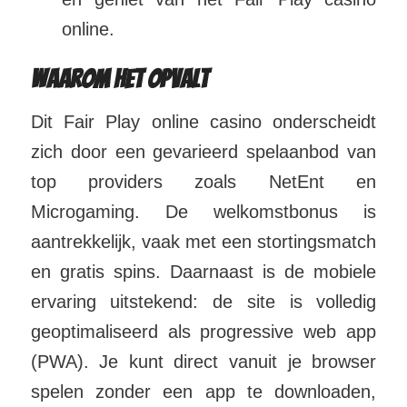
online.
Waarom het Opvalt
Dit Fair Play online casino onderscheidt
zich door een gevarieerd spelaanbod van
top providers zoals NetEnt en
Microgaming. De welkomstbonus is
aantrekkelijk, vaak met een stortingsmatch
en gratis spins. Daarnaast is de mobiele
ervaring uitstekend: de site is volledig
geoptimaliseerd als progressive web app
(PWA). Je kunt direct vanuit je browser
spelen zonder een app te downloaden,