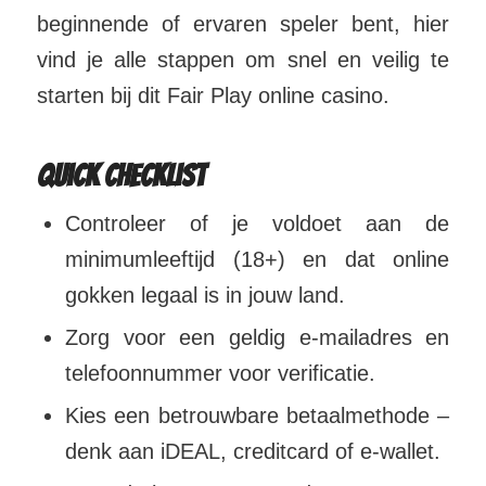
beginnende of ervaren speler bent, hier
vind je alle stappen om snel en veilig te
starten bij dit Fair Play online casino.
Quick Checklist
Controleer of je voldoet aan de
minimumleeftijd (18+) en dat online
gokken legaal is in jouw land.
Zorg voor een geldig e-mailadres en
telefoonnummer voor verificatie.
Kies een betrouwbare betaalmethode –
denk aan iDEAL, creditcard of e-wallet.