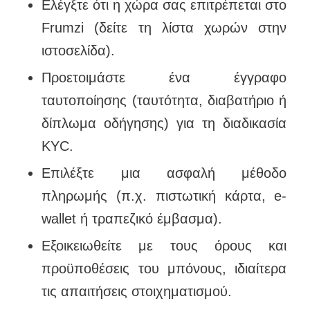
Ελέγξτε ότι η χώρα σας επιτρέπεται στο
Frumzi (δείτε τη λίστα χωρών στην
ιστοσελίδα).
Προετοιμάστε ένα έγγραφο
ταυτοποίησης (ταυτότητα, διαβατήριο ή
δίπλωμα οδήγησης) για τη διαδικασία
KYC.
Επιλέξτε μια ασφαλή μέθοδο
πληρωμής (π.χ. πιστωτική κάρτα, e-
wallet ή τραπεζικό έμβασμα).
Εξοικειωθείτε με τους όρους και
προϋποθέσεις του μπόνους, ιδιαίτερα
τις απαιτήσεις στοιχηματισμού.