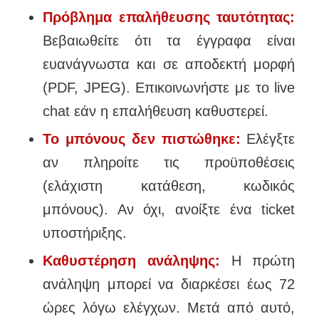
Πρόβλημα επαλήθευσης ταυτότητας:
Βεβαιωθείτε ότι τα έγγραφα είναι
ευανάγνωστα και σε αποδεκτή μορφή
(PDF, JPEG). Επικοινωνήστε με το live
chat εάν η επαλήθευση καθυστερεί.
Το μπόνους δεν πιστώθηκε:
Ελέγξτε
αν πληροίτε τις προϋποθέσεις
(ελάχιστη κατάθεση, κωδικός
μπόνους). Αν όχι, ανοίξτε ένα ticket
υποστήριξης.
Καθυστέρηση ανάληψης:
Η πρώτη
ανάληψη μπορεί να διαρκέσει έως 72
ώρες λόγω ελέγχων. Μετά από αυτό,