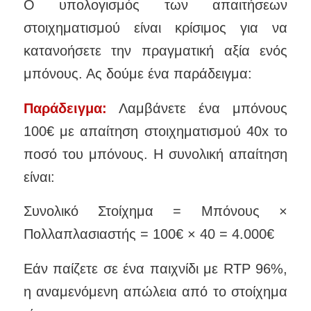
Ο υπολογισμός των απαιτήσεων
στοιχηματισμού είναι κρίσιμος για να
κατανοήσετε την πραγματική αξία ενός
μπόνους. Ας δούμε ένα παράδειγμα:
Παράδειγμα:
Λαμβάνετε ένα μπόνους
100€ με απαίτηση στοιχηματισμού 40x το
ποσό του μπόνους. Η συνολική απαίτηση
είναι:
Συνολικό Στοίχημα = Μπόνους ×
Πολλαπλασιαστής = 100€ × 40 = 4.000€
Εάν παίζετε σε ένα παιχνίδι με RTP 96%,
η αναμενόμενη απώλεια από το στοίχημα