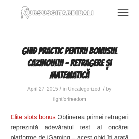
Ghid practic pentru bonusul
cazinoului – retragere și
matematică
/
/
April 27, 2015
in
Uncategorized
by
fightforfreedom
Elite slots bonus
Obținerea primei retrageri
reprezintă adevăratul test al oricărei
platforme de iGaming – acest ghid îți arată