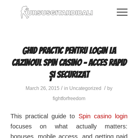
Ghid practic pentru login la
cazinoul Spin Casino – Acces rapid
și securizat
/
/
March 26, 2015
in
Uncategorized
by
fightforfreedom
This practical guide to
Spin casino login
focuses on what actually matters:
bonuses, mobile access, and getting paid