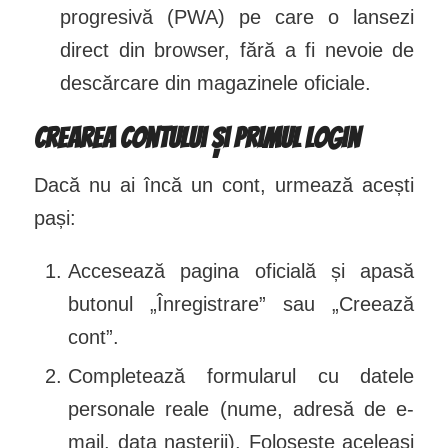
progresivă (PWA) pe care o lansezi
direct din browser, fără a fi nevoie de
descărcare din magazinele oficiale.
Crearea contului și primul login
Dacă nu ai încă un cont, urmează acești
pași:
Accesează pagina oficială și apasă
butonul „Înregistrare” sau „Creează
cont”.
Completează formularul cu datele
personale reale (nume, adresă de e-
mail, data nașterii). Folosește aceleași