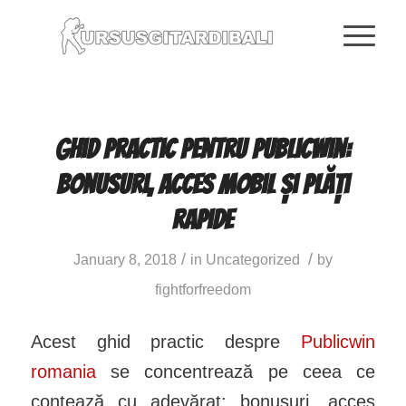
Ghid practic pentru Publicwin:
bonusuri, acces mobil și plăți
rapide
/
/
January 8, 2018
in
Uncategorized
by
fightforfreedom
Acest ghid practic despre
Publicwin
romania
se concentrează pe ceea ce
contează cu adevărat: bonusuri, acces