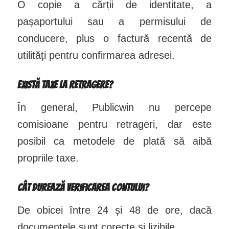
O copie a cărții de identitate, a
pașaportului sau a permisului de
conducere, plus o factură recentă de
utilități pentru confirmarea adresei.
Există taxe la retragere?
În general, Publicwin nu percepe
comisioane pentru retrageri, dar este
posibil ca metodele de plată să aibă
propriile taxe.
Cât durează verificarea contului?
De obicei între 24 și 48 de ore, dacă
documentele sunt corecte și lizibile.