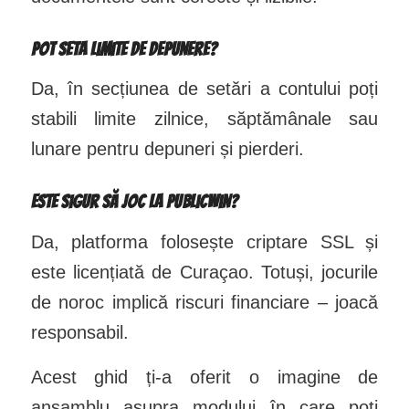
Pot seta limite de depunere?
Da, în secțiunea de setări a contului poți
stabili limite zilnice, săptămânale sau
lunare pentru depuneri și pierderi.
Este sigur să joc la Publicwin?
Da, platforma folosește criptare SSL și
este licențiată de Curaçao. Totuși, jocurile
de noroc implică riscuri financiare – joacă
responsabil.
Acest ghid ți-a oferit o imagine de
ansamblu asupra modului în care poți