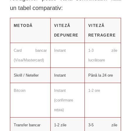
un tabel comparativ:
METODĂ
VITEZĂ
VITEZĂ
DEPUNERE
RETRAGERE
Card bancar
Instant
1-3 zile
(Visa/Mastercard)
lucrătoare
Skrill / Neteller
Instant
Până la 24 ore
Bitcoin
Instant
1-2 ore
(confirmare
rețea)
Transfer bancar
1-2 zile
3-5 zile