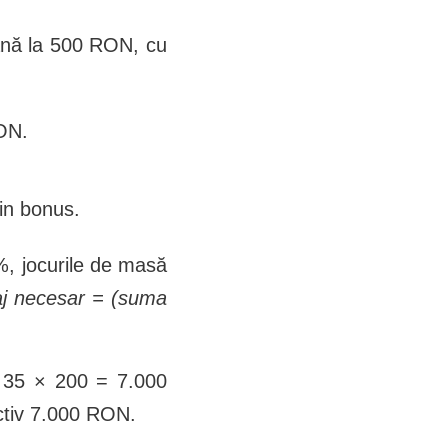
ână la 500 RON, cu
ON.
din bonus.
0%, jocurile de masă
aj necesar = (suma
 35 × 200 = 7.000
ectiv 7.000 RON.