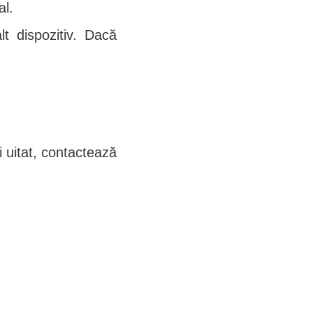
l.
t dispozitiv. Dacă
i uitat, contactează