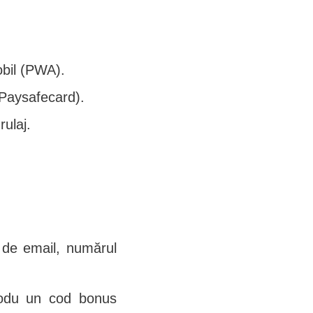
obil (PWA).
 Paysafecard).
rulaj.
 de email, numărul
rodu un cod bonus