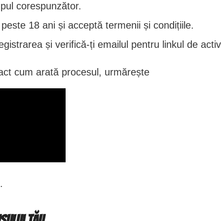
pul corespunzător.
peste 18 ani și acceptă termenii și condițiile.
gistrarea și verifică-ți emailul pentru linkul de acti
act cum arată procesul, urmărește
.
sului tău