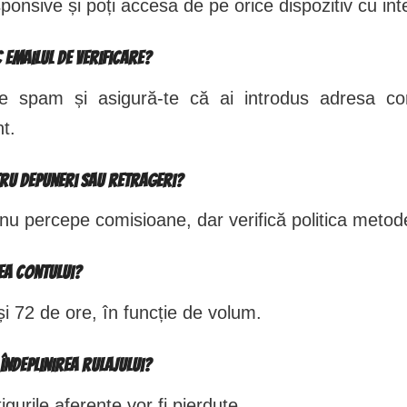
sponsive și poți accesa de pe orice dispozitiv cu int
 emailul de verificare?
 de spam și asigură-te că ai introdus adresa core
nt.
tru depuneri sau retrageri?
nu percepe comisioane, dar verifică politica metode
ea contului?
și 72 de ore, în funcție de volum.
îndeplinirea rulajului?
igurile aferente vor fi pierdute.