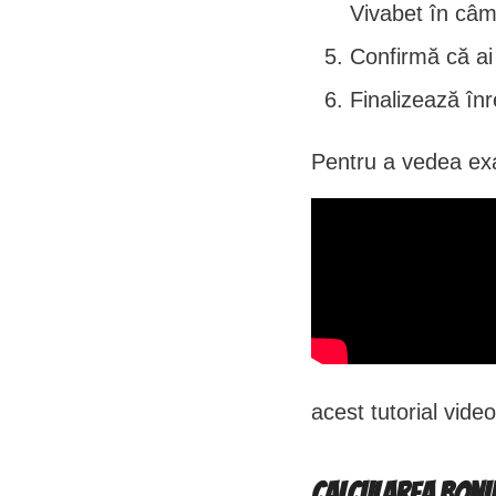
Vivabet în câm
Confirmă că ai 
Finalizează înre
Pentru a vedea ex
acest tutorial video
Calcularea bonu