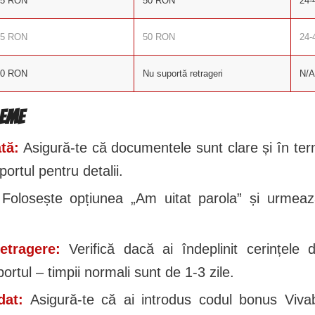
25 RON
50 RON
24-
25 RON
50 RON
24-
10 RON
Nu suportă retrageri
N/A
leme
tă:
Asigură-te că documentele sunt clare și în term
rtul pentru detalii.
Folosește opțiunea „Am uitat parola” și urmează 
retragere:
Verifică dacă ai îndeplinit cerințele 
rtul – timpii normali sunt de 1-3 zile.
dat:
Asigură-te că ai introdus codul bonus Vivabe