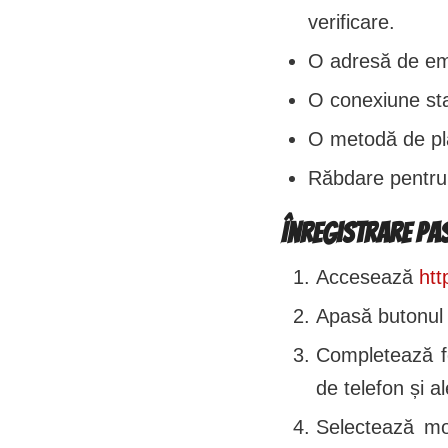
verificare.
O adresă de ema
O conexiune stab
O metodă de pla
Răbdare pentru a
Înregistrare pas
Accesează
htt
Apasă butonul „
Completează f
de telefon și a
Selectează mo