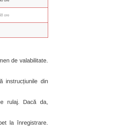
48 ore
48 ore
en de valabilitate.
instrucțiunile din
de rulaj. Dacă da,
t la înregistrare.