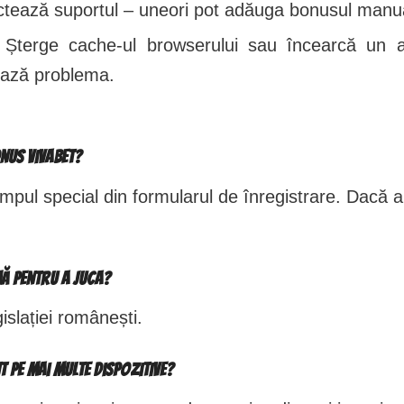
tează suportul – uneori pot adăuga bonusul manua
Șterge cache-ul browserului sau încearcă un al
ează problema.
nus Vivabet?
mpul special din formularul de înregistrare. Dacă a
mă pentru a juca?
islației românești.
t pe mai multe dispozitive?