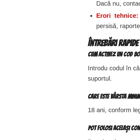
Dacă nu, contac
Erori tehnice:
persisă, raport
Întrebări rapide
Cum activez un cod bo
Introdu codul în câ
suportul.
Care este vârsta mini
18 ani, conform leg
Pot folosi același con