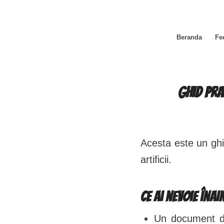
Beranda
Fe
Ghid pra
Acesta este un ghid
artificii.
Ce ai nevoie înai
Un document de