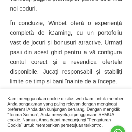
noi coduri.
În concluzie, Winbet oferă o experiență
completă de iGaming, cu un portofoliu
vast de jocuri și bonusuri atractive. Urmați
pașii din acest ghid pentru a vă configura
contul corect și a revendica ofertele
disponibile. Jucați responsabil și stabiliți
limite de timp și bani înainte de a începe.
Kami menggunakan cookie di situs web kami untuk memberi
Anda pengalaman yang paling relevan dengan mengingat
preferensi Anda dan kunjungan berulang. Dengan mengklik
"Terima Semua", Anda menyetujui penggunaan SEMUA
cookie. Namun, Anda dapat mengunjungi "Pengaturan
Cookie" untuk memberikan persetujuan terkontrol.