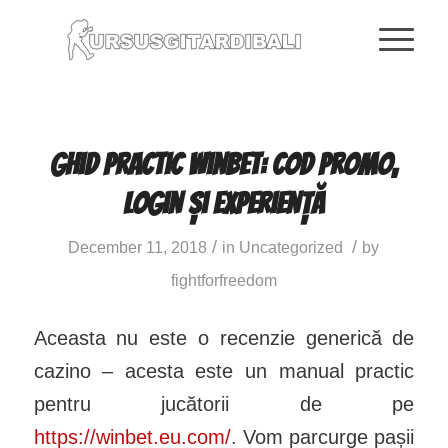
Ghid practic Winbet: cod promo,
login și experiență
/
/
December 11, 2018
in
Uncategorized
by
fightforfreedom
Aceasta nu este o recenzie generică de
cazino – acesta este un manual practic
pentru jucătorii de pe
https://winbet.eu.com/
. Vom parcurge pașii