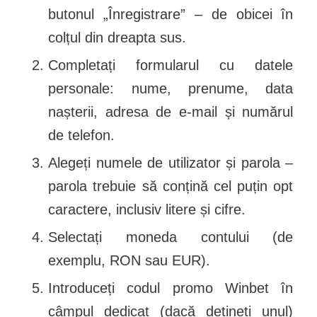
butonul „Înregistrare” – de obicei în
colțul din dreapta sus.
Completați formularul cu datele
personale: nume, prenume, data
nașterii, adresa de e-mail și numărul
de telefon.
Alegeți numele de utilizator și parola –
parola trebuie să conțină cel puțin opt
caractere, inclusiv litere și cifre.
Selectați moneda contului (de
exemplu, RON sau EUR).
Introduceți codul promo Winbet în
câmpul dedicat (dacă dețineți unul)