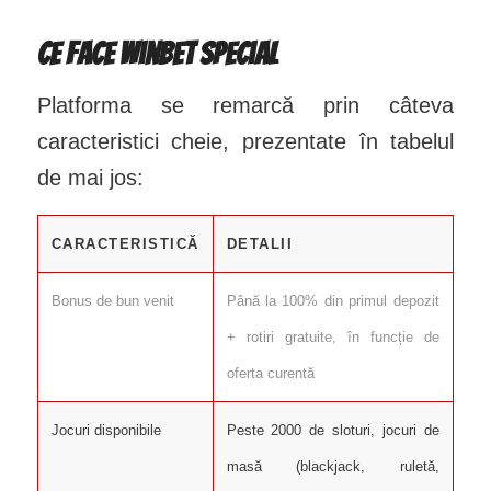
Ce face Winbet special
Platforma se remarcă prin câteva
caracteristici cheie, prezentate în tabelul
de mai jos:
CARACTERISTICĂ
DETALII
Bonus de bun venit
Până la 100% din primul depozit
+ rotiri gratuite, în funcție de
oferta curentă
Jocuri disponibile
Peste 2000 de sloturi, jocuri de
masă (blackjack, ruletă,