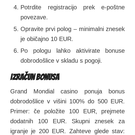
Potrdite registracijo prek e-poštne
povezave.
Opravite prvi polog – minimalni znesek
je običajno 10 EUR.
Po pologu lahko aktivirate bonuse
dobrodošlice v skladu s pogoji.
Izračun bonusa
Grand Mondial casino ponuja bonus
dobrodošlice v višini 100% do 500 EUR.
Primer: če položite 100 EUR, prejmete
dodatnih 100 EUR. Skupni znesek za
igranje je 200 EUR. Zahteve glede stav: