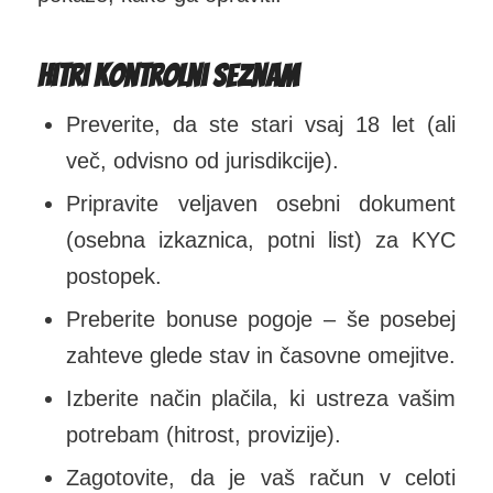
Hitri kontrolni seznam
Preverite, da ste stari vsaj 18 let (ali
več, odvisno od jurisdikcije).
Pripravite veljaven osebni dokument
(osebna izkaznica, potni list) za KYC
postopek.
Preberite bonuse pogoje – še posebej
zahteve glede stav in časovne omejitve.
Izberite način plačila, ki ustreza vašim
potrebam (hitrost, provizije).
Zagotovite, da je vaš račun v celoti