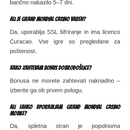
bančno nakazilo 5–7 dni.
Ali je Grand Mondial casino varen?
Da, uporablja SSL šifriranje in ima licenco
Curacao. Vse igre so pregledane za
poštenost.
Kako zahtevam bonus dobrodošlice?
Bonusa ne morete zahtevati naknadno –
izberite ga ob prvem pologu.
Ali lahko uporabljam grand mondial casino
mobile?
Da, spletna stran je popolnoma