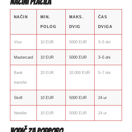
Načini plačila
NAČIN
MIN.
MAKS.
ČAS
POLOG
DVIG
DVIGA
Visa
10 EUR
5000 EUR
3–5 dni
Mastercard
10 EUR
5000 EUR
3–5 dni
Bank
20 EUR
10.000 EUR
5–7 dni
transfer
Skrill
10 EUR
5000 EUR
24 ur
Neteller
10 EUR
5000 EUR
24 ur
Vodič za podporo