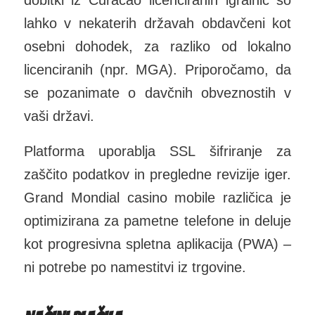
dobitki iz Curacao licenciranih igralnic so
lahko v nekaterih državah obdavčeni kot
osebni dohodek, za razliko od lokalno
licenciranih (npr. MGA). Priporočamo, da
se pozanimate o davčnih obveznostih v
vaši državi.
Platforma uporablja SSL šifriranje za
zaščito podatkov in pregledne revizije iger.
Grand Mondial casino mobile različica je
optimizirana za pametne telefone in deluje
kot progresivna spletna aplikacija (PWA) –
ni potrebe po namestitvi iz trgovine.