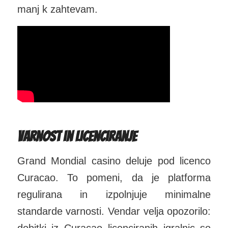
manj k zahtevam.
Varnost in licenciranje
Grand Mondial casino deluje pod licenco
Curacao. To pomeni, da je platforma
regulirana in izpolnjuje minimalne
standarde varnosti. Vendar velja opozorilo: