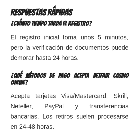
Respuestas rápidas
¿Cuánto tiempo tarda el registro?
El registro inicial toma unos 5 minutos,
pero la verificación de documentos puede
demorar hasta 24 horas.
¿Qué métodos de pago acepta Betfair casino
online?
Acepta tarjetas Visa/Mastercard, Skrill,
Neteller, PayPal y transferencias
bancarias. Los retiros suelen procesarse
en 24-48 horas.