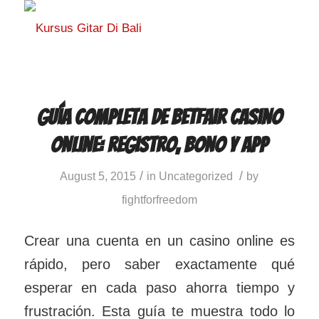
Guía completa de Betfair casino
online: registro, bono y app
/
/
August 5, 2015
in
Uncategorized
by
fightforfreedom
Crear una cuenta en un casino online es
rápido, pero saber exactamente qué
esperar en cada paso ahorra tiempo y
frustración. Esta guía te muestra todo lo