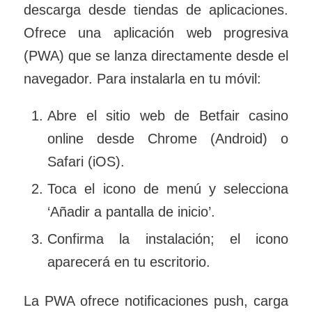
descarga desde tiendas de aplicaciones.
Ofrece una aplicación web progresiva
(PWA) que se lanza directamente desde el
navegador. Para instalarla en tu móvil:
Abre el sitio web de Betfair casino
online desde Chrome (Android) o
Safari (iOS).
Toca el icono de menú y selecciona
‘Añadir a pantalla de inicio’.
Confirma la instalación; el icono
aparecerá en tu escritorio.
La PWA ofrece notificaciones push, carga