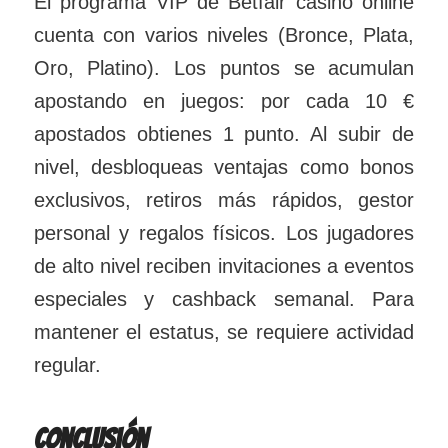
El programa VIP de Betfair casino online
cuenta con varios niveles (Bronce, Plata,
Oro, Platino). Los puntos se acumulan
apostando en juegos: por cada 10 €
apostados obtienes 1 punto. Al subir de
nivel, desbloqueas ventajas como bonos
exclusivos, retiros más rápidos, gestor
personal y regalos físicos. Los jugadores
de alto nivel reciben invitaciones a eventos
especiales y cashback semanal. Para
mantener el estatus, se requiere actividad
regular.
Conclusión