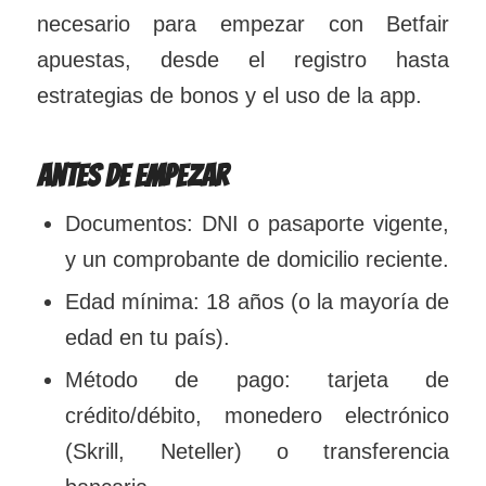
necesario para empezar con Betfair
apuestas, desde el registro hasta
estrategias de bonos y el uso de la app.
Antes de empezar
Documentos: DNI o pasaporte vigente,
y un comprobante de domicilio reciente.
Edad mínima: 18 años (o la mayoría de
edad en tu país).
Método de pago: tarjeta de
crédito/débito, monedero electrónico
(Skrill, Neteller) o transferencia