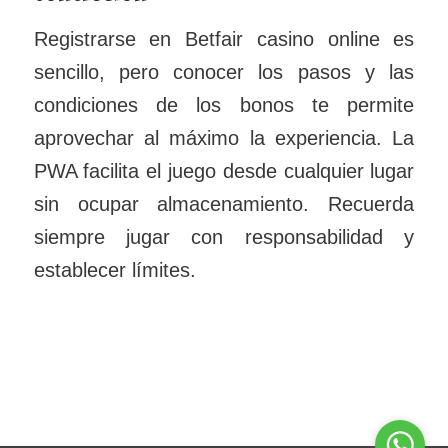
Registrarse en Betfair casino online es
sencillo, pero conocer los pasos y las
condiciones de los bonos te permite
aprovechar al máximo la experiencia. La
PWA facilita el juego desde cualquier lugar
sin ocupar almacenamiento. Recuerda
siempre jugar con responsabilidad y
establecer límites.