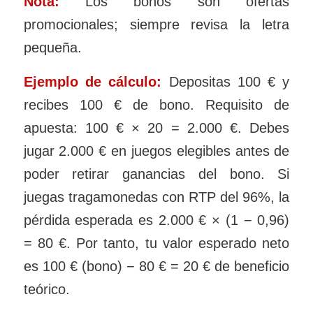
Nota:
Los bonos son ofertas
promocionales; siempre revisa la letra
pequeña.
Ejemplo de cálculo:
Depositas 100 € y
recibes 100 € de bono. Requisito de
apuesta: 100 € × 20 = 2.000 €. Debes
jugar 2.000 € en juegos elegibles antes de
poder retirar ganancias del bono. Si
juegas tragamonedas con RTP del 96%, la
pérdida esperada es 2.000 € × (1 − 0,96)
= 80 €. Por tanto, tu valor esperado neto
es 100 € (bono) − 80 € = 20 € de beneficio
teórico.