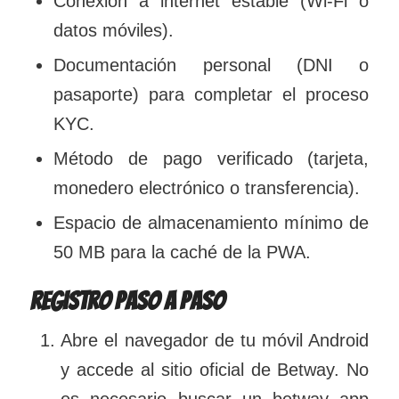
Conexión a internet estable (Wi‑Fi o
datos móviles).
Documentación personal (DNI o
pasaporte) para completar el proceso
KYC.
Método de pago verificado (tarjeta,
monedero electrónico o transferencia).
Espacio de almacenamiento mínimo de
50 MB para la caché de la PWA.
Registro paso a paso
Abre el navegador de tu móvil Android
y accede al sitio oficial de Betway. No
es necesario buscar un betway app