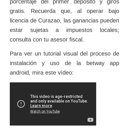
porcentaje del primer depósito y giros
gratis. Recuerda que, al operar bajo
licencia de Curazao, las ganancias pueden
estar sujetas a impuestos locales;
consulta con tu asesor fiscal.
Para ver un tutorial visual del proceso de
instalación y uso de la betway app
android, mira este vídeo: